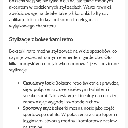
bokserki stają się nie tylko bielizną, ale także modnym
akcentem w codziennych stylizacjach. Warto również
zwrócić uwagę na detale, takie jak koronki, hafty czy
aplikacje, które dodają boksom retro elegancji i
wyjątkowego charakteru.
Stylizacje z bokserkami retro
Bokserki retro można stylizować na wiele sposobów, co
czyni je wszechstronnym elementem garderoby. Oto
kilka pomysłów na to, jak wkomponować je w codzienne
stylizacje:
Casualowy look:
Bokserki retro świetnie sprawdzą
się w połączeniu z oversize’owym t-shirtem i
sneakersami. Taki zestaw jest idealny na co dzień,
zapewniając wygodę i swobodę ruchów.
Sportowy styl:
Bokserki można nosić jako część
sportowego outfitu. W połączeniu z crop topem i
legginsami stworzą modny i komfortowy zestaw
na trening.