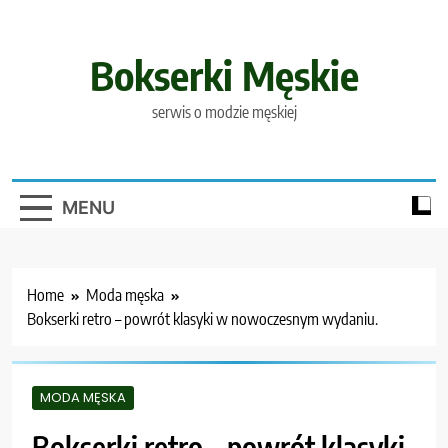
Skip
to
content
Bokserki Męskie
serwis o modzie męskiej
MENU
Home
Moda męska
Bokserki retro – powrót klasyki w nowoczesnym wydaniu.
MODA MĘSKA
Bokserki retro – powrót klasyki