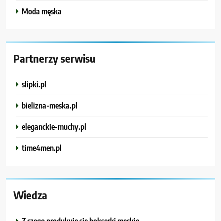
Moda męska
Partnerzy serwisu
slipki.pl
bielizna-meska.pl
eleganckie-muchy.pl
time4men.pl
Wiedza
Z czego produkuje się bokserki męskie