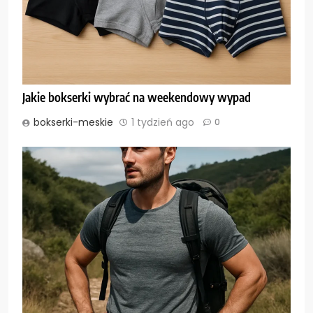
Jakie bokserki wybrać na weekendowy wypad
bokserki-meskie
1 tydzień ago
0