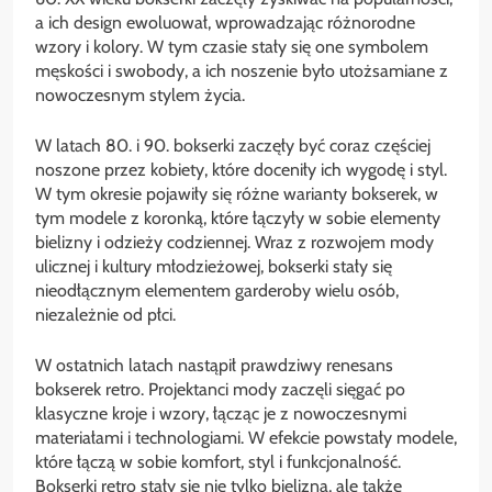
a ich design ewoluował, wprowadzając różnorodne
wzory i kolory. W tym czasie stały się one symbolem
męskości i swobody, a ich noszenie było utożsamiane z
nowoczesnym stylem życia.
W latach 80. i 90. bokserki zaczęły być coraz częściej
noszone przez kobiety, które doceniły ich wygodę i styl.
W tym okresie pojawiły się różne warianty bokserek, w
tym modele z koronką, które łączyły w sobie elementy
bielizny i odzieży codziennej. Wraz z rozwojem mody
ulicznej i kultury młodzieżowej, bokserki stały się
nieodłącznym elementem garderoby wielu osób,
niezależnie od płci.
W ostatnich latach nastąpił prawdziwy renesans
bokserek retro. Projektanci mody zaczęli sięgać po
klasyczne kroje i wzory, łącząc je z nowoczesnymi
materiałami i technologiami. W efekcie powstały modele,
które łączą w sobie komfort, styl i funkcjonalność.
Bokserki retro stały się nie tylko bielizną, ale także