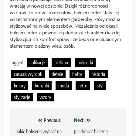
wracają w nowej odsłonie. Dzięki różnorodności
wzorów, kolorów i materiałów, bokserki retro stały się
wszechstronnym elementem garderoby, który można
stylizować na wiele sposobów. Niezależnie od okazji,
bokserki retro z pewnością dodadzą charakteru każdej
stylizacji, a ich komfort sprawi, że będą one ulubionym
elementem bielizny wielu osób.
Tagged:
aplikacje
bielizna
bokserki
casualowy look
detale
hafty
historia
kolory
koronki
moda
retro
styl
stylizacje
wzory
Nawigacja
Previous:
Next:
wpisu
Jakie bokserki wybrać na
Jak dobrać bieliznę