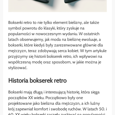
Bokserki retro to nie tylko element bielizny, ale także
symbol powrotu do klasyki, który zyskuje na
popularności w nowoczesnym wydaniu. W ostatnich
latach obserwujemy, jak moda na bieliznę ewoluuje, a
bokserki, które kiedyś były zarezerwowane głównie dla
mężczyzn, teraz zdobywają serca kobiet. W tym artykule
przyjrzymy się historii bokserek retro, ich wpływowi na
współczesną modę oraz sposobom, w jakie można je
stylizować.
Historia bokserek retro
Bokserki mają długą i interesującą historię, która sięga
początków XX wieku. Początkowo były one
projektowane jako bielizna dla mężczyzn, a ich luźny
krój zapewniał komfort i swobodę ruchów. W latach 50. i
60. XX wieku bokserki zaczęły zyskiwać na popularności,