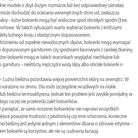
lnie modele o zbyt dużym rozmiarze lub bez odpowiedniej szerokiej
ie, może dochodzić do ocierania wewnętrznych stron ud, zwłaszcza
zualny – luźne bokserki mogą być widoczne spod obcisłych spodni (tzw.
mfortowe. W takich sytuacjach warto wybierać bokserki z krótszymi
alety luźnego kroju z elastycznym dopasowaniem.
dróżnieniu od zupełnie niewidocznych slipów, bokserki mogą wymagać
 dopasowanym garniturem czy spodniami biurowymi z cienkiej tkaniny,
 luźne bokserki mogą w takich warunkach wyglądać niechlujnie lub
 garnituru – niektórzy mężczyźni wolą slipy albo obcisłe bokserki o
 Luźna bielizna pozostawia więcej powierzchni skóry na zewnątrz. W
ej narażone na zimno. Dla osób szczególnie wrażliwych na niskie
 lub bielizna termoaktywna. Jednak ten problem jest zwykle pomijalny w
go raczej nie przekreśla zalet bokserków.
 pamiętać, że samo noszenie bokserków nie naprawi wszystkich
jsce poważne trudności z płodnością czy inne schorzenia, konieczne
ej bielizny jest jedynie jednym z elementów dbania o zdrowie intymne –
atem bokserki są korzystne, ale nie są
cudowną kuracją
.