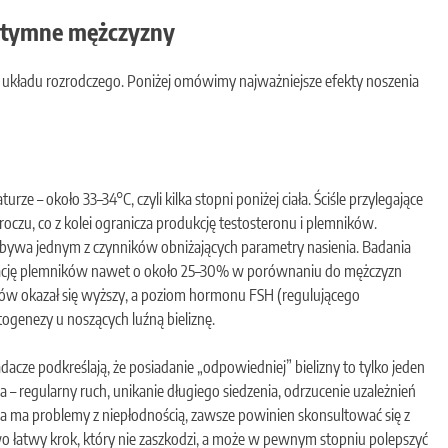
intymne mężczyzny
go układu rozrodczego. Poniżej omówimy najważniejsze efekty noszenia
rze – około 33–34°C, czyli kilka stopni poniżej ciała. Ściśle przylegające
oczu, co z kolei ogranicza produkcję testosteronu i plemników.
 bywa jednym z czynników obniżających parametry nasienia. Badania
rację plemników nawet o około 25–30% w porównaniu do mężczyzn
ków okazał się wyższy, a poziom hormonu FSH (regulującego
ogenezy u noszących luźną bieliznę.
dacze podkreślają, że posiadanie „odpowiedniej” bielizny to tylko jeden
a – regularny ruch, unikanie długiego siedzenia, odrzucenie uzależnień
yzna ma problemy z niepłodnością, zawsze powinien skonsultować się z
 łatwy krok, który nie zaszkodzi, a może w pewnym stopniu polepszyć