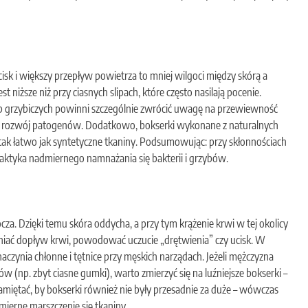
ucisk i większy przepływ powietrza to mniej wilgoci między skórą a
t niższe niż przy ciasnych slipach, które często nasilają pocenie.
 lub grzybiczych powinni szczególnie zwrócić uwagę na przewiewność
j o rozwój patogenów. Dodatkowo, bokserki wykonane z naturalnych
 tak łatwo jak syntetyczne tkaniny. Podsumowując: przy skłonnościach
filaktyka nadmiernego namnażania się bakterii i grzybów.
cza. Dzięki temu skóra oddycha, a przy tym krążenie krwi w tej okolicy
udniać dopływ krwi, powodować uczucie „drętwienia” czy ucisk. W
aczynia chłonne i tętnice przy męskich narządach. Jeżeli mężczyzna
 (np. zbyt ciasne gumki), warto zmierzyć się na luźniejsze bokserki –
amiętać, by bokserki również nie były przesadnie za duże – wówczas
ierne marszczenie się tkaniny.