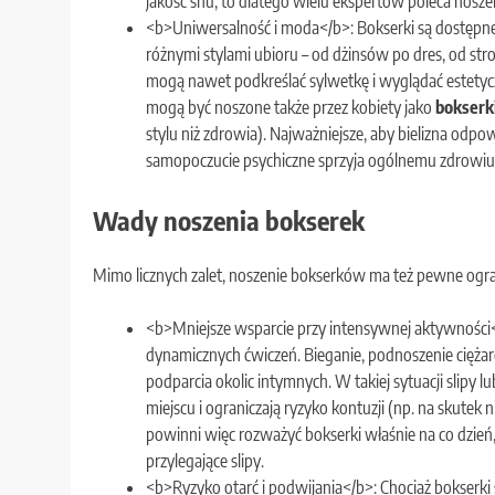
jakość snu; to dlatego wielu ekspertów poleca noszen
<b>Uniwersalność i moda</b>: Bokserki są dostępne w
różnymi stylami ubioru – od dżinsów po dres, od str
mogą nawet podkreślać sylwetkę i wyglądać estetycz
mogą być noszone także przez kobiety jako
bokserk
stylu niż zdrowia). Najważniejsze, aby bielizna od
samopoczucie psychiczne sprzyja ogólnemu zdrowiu
Wady noszenia bokserek
Mimo licznych zalet, noszenie bokserków ma też pewne ogran
<b>Mniejsze wsparcie przy intensywnej aktywności<
dynamicznych ćwiczeń. Bieganie, podnoszenie cię
podparcia okolic intymnych. W takiej sytuacji slipy 
miejscu i ograniczają ryzyko kontuzji (np. na skutek
powinni więc rozważyć bokserki właśnie na co dzień, 
przylegające slipy.
<b>Ryzyko otarć i podwijania</b>: Chociaż bokserki