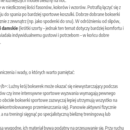
ie luźniejszych modeli bielizny na noc.
 niezliczonej ilości fasonów, kolorów i wzorów. Potrafią łączyć się z
oju do spania po bardziej sportowe koszulki. Dobrze dobrane bokserki
nie z zewnątrz (np. jako spodenki do snu). W odróżnieniu od slipów,
i damskie
(krótki szorty – jednak ten temat dotyczy bardziej komfortu i
powiadała indywidualnemu gustowi i potrzebom – w końcu dobre
.
iczenia i wady, o których warto pamiętać:
/b>: Luźny krój bokserek może okazać się niewystarczający podczas
żarów czy inne intensywne sportowe wyzwania wymagają pewnego
lub obcisłe bokserki sportowe zazwyczaj lepiej utrzymują wszystko na
 niekontrolowanego przemieszczania się). Panowie aktywni fizycznie
a na treningi sięgnąć po specjalistyczną bieliznę treningową lub
 są wygodne, ich materiał bywa podatny na przesuwanie się. Przy ruchu