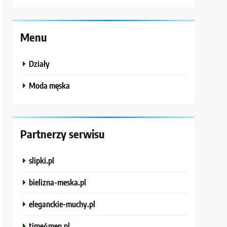
Menu
Działy
Moda męska
Partnerzy serwisu
slipki.pl
bielizna-meska.pl
eleganckie-muchy.pl
time4men.pl