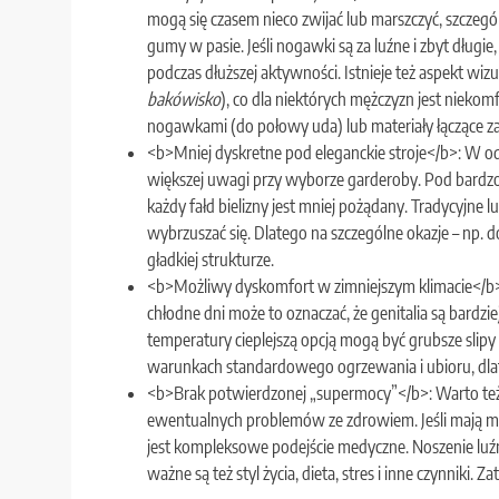
mogą się czasem nieco zwijać lub marszczyć, szczegó
gumy w pasie. Jeśli nogawki są za luźne i zbyt dług
podczas dłuższej aktywności. Istnieje też aspekt wi
bakówisko
), co dla niektórych mężczyzn jest nieko
nogawkami (do połowy uda) lub materiały łączące z
<b>Mniej dyskretne pod eleganckie stroje</b>: W o
większej uwagi przy wyborze garderoby. Pod bardzo
każdy fałd bielizny jest mniej pożądany. Tradycyjne
wybrzuszać się. Dlatego na szczególne okazje – np. do
gładkiej strukturze.
<b>Możliwy dyskomfort w zimniejszym klimacie</b>:
chłodne dni może to oznaczać, że genitalia są bardzi
temperatury cieplejszą opcją mogą być grubsze slipy
warunkach standardowego ogrzewania i ubioru, dlate
<b>Brak potwierdzonej „supermocy”</b>: Warto też
ewentualnych problemów ze zdrowiem. Jeśli mają mie
jest kompleksowe podejście medyczne. Noszenie luźn
ważne są też styl życia, dieta, stres i inne czynniki. Z