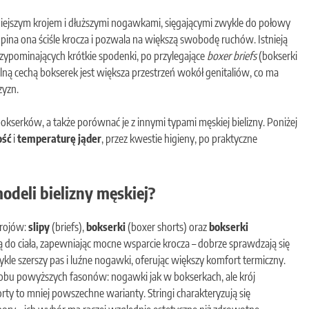
uźniejszym krojem i dłuższymi nogawkami, sięgającymi zwykle do połowy
opina ona ściśle krocza i pozwala na większą swobodę ruchów. Istnieją
rzypominających krótkie spodenki, po przylegające
boxer briefs
(bokserki
ólną cechą bokserek jest większa przestrzeń wokół genitaliów, co ma
zyzn.
bokserków, a także porównać je z innymi typami męskiej bielizny. Poniżej
ość
i
temperaturę jąder
, przez kwestie higieny, po praktyczne
odeli bielizny męskiej?
krojów:
slipy
(briefs),
bokserki
(boxer shorts) oraz
bokserki
gają do ciała, zapewniając mocne wsparcie krocza – dobrze sprawdzają się
kle szerszy pas i luźne nogawki, oferując większy komfort termiczny.
 obu powyższych fasonów: nogawki jak w bokserkach, ale krój
orty to mniej powszechne warianty. Stringi charakteryzują się