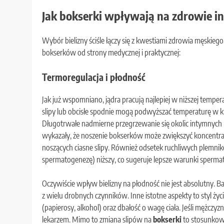
Jak bokserki wpływają na zdrowie 
Wybór bielizny ściśle łączy się z kwestiami zdrowia męskie
bokserków od strony medycznej i praktycznej:
Termoregulacja i płodność
Jak już wspomniano, jądra pracują najlepiej w niższej temperatu
slipy lub obcisłe spodnie mogą podwyższać temperaturę w kr
Długotrwałe nadmierne przegrzewanie się okolic intymnych
wykazały, że noszenie bokserków może zwiększyć koncent
noszących ciasne slipy. Również odsetek ruchliwych plemni
spermatogenezę) niższy, co sugeruje lepsze warunki spermat
Oczywiście wpływ bielizny na płodność nie jest absolutny. Ba
z wielu drobnych czynników. Inne istotne aspekty to styl życi
(papierosy, alkohol) oraz dbałość o wagę ciała. Jeśli mężcz
lekarzem. Mimo to zmiana slipów na
bokserki
to stosunkowo