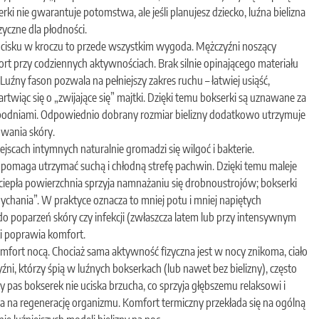
erki nie gwarantuje potomstwa, ale jeśli planujesz dziecko, luźna bielizna
yczne dla płodności.
isku w kroczu to przede wszystkim wygoda. Mężczyźni noszący
ort przy codziennych aktywnościach. Brak silnie opinającego materiału
Luźny fason pozwala na pełniejszy zakres ruchu – łatwiej usiąść,
twiąc się o „zwijające się” majtki. Dzięki temu bokserki są uznawane za
 spodniami. Odpowiednio dobrany rozmiar bielizny dodatkowo utrzymuje
owania skóry.
jscach intymnych naturalnie gromadzi się wilgoć i bakterie.
pomaga utrzymać suchą i chłodną strefę pachwin. Dzięki temu maleje
, ciepła powierzchnia sprzyja namnażaniu się drobnoustrojów; bokserki
ychania”. W praktyce oznacza to mniej potu i mniej napiętych
do poparzeń skóry czy infekcji (zwłaszcza latem lub przy intensywnym
ki poprawia komfort.
omfort nocą. Chociaż sama aktywność fizyczna jest w nocy znikoma, ciało
źni, którzy śpią w luźnych bokserkach (lub nawet bez bielizny), często
 pas bokserek nie uciska brzucha, co sprzyja głębszemu relaksowi i
 na regenerację organizmu. Komfort termiczny przekłada się na ogólną