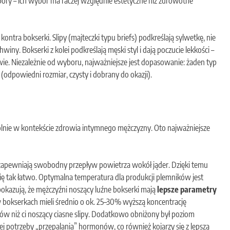
ory – ich wybór ma raczej względnie estetyczne niż zdrowotne
kontra bokserki. Slipy (majteczki typu briefs) podkreślają sylwetkę, nie
iny. Bokserki z kolei podkreślają męski styl i dają poczucie lekkości –
ie. Niezależnie od wyboru, najważniejsze jest dopasowanie: żaden typ
o (odpowiedni rozmiar, czysty i dobrany do okazji).
gólnie w kontekście zdrowia intymnego mężczyzny. Oto najważniejsze
 zapewniają swobodny przepływ powietrza wokół jąder. Dzięki temu
 się tak łatwo. Optymalna temperatura dla produkcji plemników jest
 pokazują, że mężczyźni noszący luźne bokserki mają
lepsze parametry
 bokserkach mieli średnio o ok. 25–30% wyższą koncentrację
w niż ci noszący ciasne slipy. Dodatkowo obniżony był poziom
 potrzeby „przepalania” hormonów, co również kojarzy się z lepszą