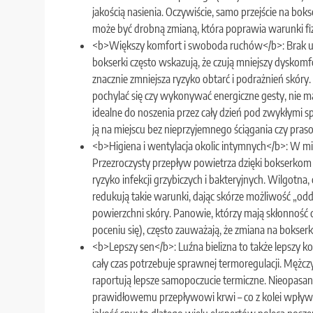
jakością nasienia. Oczywiście, samo przejście na boks
może być drobną zmianą, która poprawia warunki fiz
<b>Większy komfort i swoboda ruchów</b>: Brak uc
bokserki często wskazują, że czują mniejszy dyskomf
znacznie zmniejsza ryzyko obtarć i podrażnień skóry. 
pochylać się czy wykonywać energiczne gesty, nie mar
idealne do noszenia przez cały dzień pod zwykłymi
ją na miejscu bez nieprzyjemnego ściągania czy pras
<b>Higiena i wentylacja okolic intymnych</b>: W mie
Przezroczysty przepływ powietrza dzięki bokserkom 
ryzyko infekcji grzybiczych i bakteryjnych. Wilgotna
redukują takie warunki, dając skórze możliwość „odd
powierzchni skóry. Panowie, którzy mają skłonność 
poceniu się), często zauważają, że zmiana na bokser
<b>Lepszy sen</b>: Luźna bielizna to także lepszy k
cały czas potrzebuje sprawnej termoregulacji. Mężczy
raportują lepsze samopoczucie termiczne. Nieopasany
prawidłowemu przepływowi krwi – co z kolei wpływa