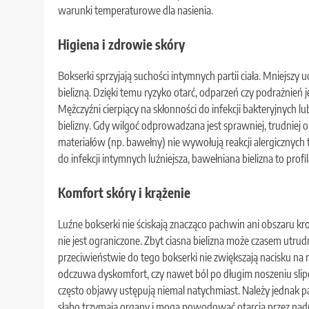
warunki temperaturowe dla nasienia.
Higiena i zdrowie skóry
Bokserki sprzyjają suchości intymnych partii ciała. Mniejszy 
bielizną. Dzięki temu ryzyko otarć, odparzeń czy podrażnień jes
Mężczyźni cierpiący na skłonności do infekcji bakteryjnych
bielizny. Gdy wilgoć odprowadzana jest sprawniej, trudnie
materiałów (np. bawełny) nie wywołują reakcji alergicznych
do infekcji intymnych luźniejsza, bawełniana bielizna to pro
Komfort skóry i krążenie
Luźne bokserki nie ściskają znacząco pachwin ani obszaru kro
nie jest ograniczone. Zbyt ciasna bielizna może czasem utr
przeciwieństwie do tego bokserki nie zwiększają nacisku na n
odczuwa dyskomfort, czy nawet ból po długim noszeniu slipów
często objawy ustępują niemal natychmiast. Należy jednak p
słabo trzymają organy i mogą powodować otarcia przez nadm