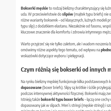
Bokserki męskie
to rodzaj bielizny charakteryzujący się l
uda. W przeciwieństwie do
slipów
(majtek typu briefs) nie 
różne warianty bokserek – od klasycznych, luźnych modeli p
typu slip) z dodatkiem elastanu. Niezależnie od fasonu, wsp
kluczowe znaczenie dla komfortu i zdrowia intymnego mężc
Warto przyjrzeć się nie tylko zaletom, ale i wadom noszenia 
omówimy różne aspekty tego tematu, od wpływu na
płodn
wskazówki dotyczące wyboru i pielęgnacji.
Czym różnią się bokserki od innych m
Na rynku bielizny męskiej funkcjonuje kilka podstawowych 
dopasowane
(boxer briefs). Slipy są krótkie i ściśle przyle
podczas intensywnej aktywności fizycznej. Bokserki mają zwy
Istnieją także
bokserki typu boxer briefs
– łączą one cechy
dopasowany jak w slipach. Men’s stringi (męskie stringi) i sz