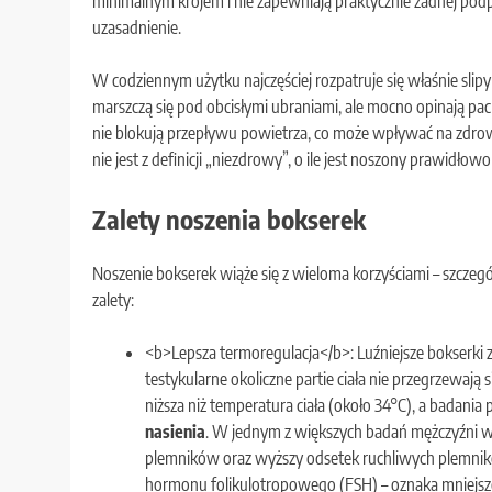
minimalnym krojem i nie zapewniają praktycznie żadnej podp
uzasadnienie.
W codziennym użytku najczęściej rozpatruje się właśnie slipy 
marszczą się pod obcisłymi ubraniami, ale mocno opinają pachw
nie blokują przepływu powietrza, co może wpływać na zdrow
nie jest z definicji „niezdrowy”, o ile jest noszony prawidłow
Zalety noszenia bokserek
Noszenie bokserek wiąże się z wieloma korzyściami – szcze
zalety:
<b>Lepsza termoregulacja</b>: Luźniejsze bokserki
testykularne okoliczne partie ciała nie przegrzewają
niższa niż temperatura ciała (około 34°C), a badania
nasienia
. W jednym z większych badań mężczyźni w
plemników oraz wyższy odsetek ruchliwych plemnikó
hormonu folikulotropowego (FSH) – oznaka mniejszej