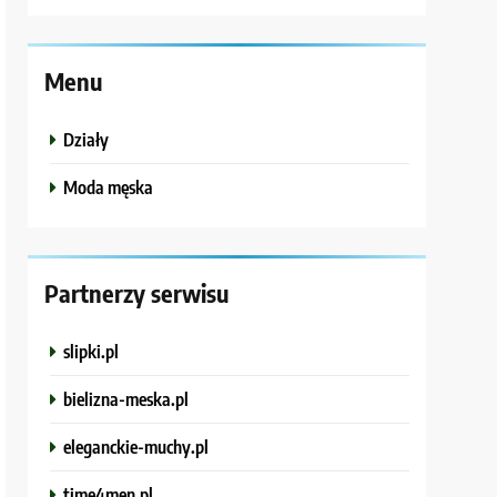
Menu
Działy
Moda męska
Partnerzy serwisu
slipki.pl
bielizna-meska.pl
eleganckie-muchy.pl
time4men.pl