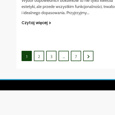
Wybór odpowiednich bokserków to nie tylko kwestia
estetyki, ale przede wszystkim funkcjonalności, trwało
i idealnego dopasowania. Przyjrzyjmy…
Czytaj więcej
1
2
3
…
7