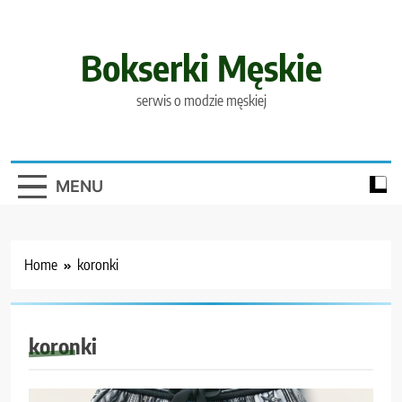
Skip
to
content
Bokserki Męskie
serwis o modzie męskiej
MENU
Home
koronki
koronki