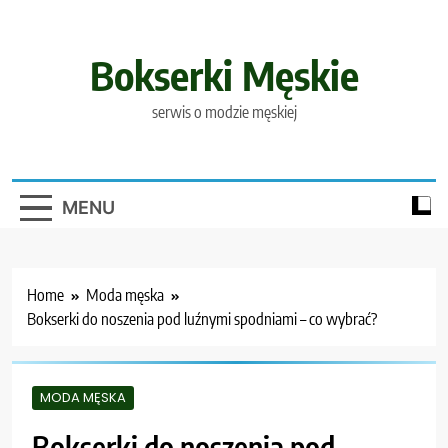
Skip
to
content
Bokserki Męskie
serwis o modzie męskiej
MENU
Home
Moda męska
Bokserki do noszenia pod luźnymi spodniami – co wybrać?
MODA MĘSKA
Bokserki do noszenia pod