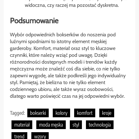
widoczna, czy raczej ma pozostać dyskretna.
Podsumowanie
Wybór odpowiednich bokserków do noszenia pod
luźnymi spodniami to istotny element męskiej
garderoby. Komfort, materiał oraz styl to kluczowe
czynniki, które należy wziąć pod uwagę. Dzięki
różnorodności dostępnych modeli i trendów każdy
mężczyzna może znaleźć coś dla siebie, co nie tylko
zapewni wygodę, ale także podkreśli jego indywidualny
styl. Pamiętaj, że bielizna to nie tylko element
codziennego ubioru, ale także wyraz osobowości,
dlatego warto poświęcić czas na jej odpowiedni wybór.
Tagged:
bokserki
kolory
komfort
kroje
materiał
moda męska
styl
technologia
trend
wzory