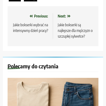
Nawigacja
Previous:
Next:
wpisu
Jakie bokserki wybrać na
Jakie bokserki są
intensywny dzień pracy?
najlepsze dla mężczyzn o
szczupłej sylwetce?
Polecamy do czytania