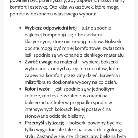
powinien być przemyślany, aby zapewnić maksymalny
komfort i estetykę. Oto kilka wskazówek, które mogą
pomóc w dokonaniu właściwego wyboru:
Wybierz odpowiedni krój
– luźne spodnie
najlepiej komponują się z bokserkami
klasycznymi, które nie krępują ruchów. Bokserki
obcisłe mogą być mniej komfortowe, zwłaszcza
jeśli spodnie są wykonane z cienkiego materiału.
Zwróć uwagę na materiał
– wybieraj bokserki
wykonane z oddychających materiałów, które
zapewnią komfort przez cały dzień. Bawełna i
mikrofibra to doskonałe wybory na co dzień.
Kolor i wzór
– jeśli spodnie są w jednolitym
kolorze, możesz zaszaleć z wzorami na
bokserkach. Z kolei w przypadku spodni w
intensywnych kolorach lepiej postawić na
stonowane odcienie bielizny.
Przemyśl stylizację
– bokserki powinny być nie
tylko wygodne, ale także pasować do ogólnego
stylu. Zastanów się, czy chcesz, aby bielizna była