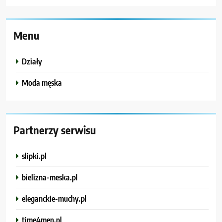
Menu
Działy
Moda męska
Partnerzy serwisu
slipki.pl
bielizna-meska.pl
eleganckie-muchy.pl
time4men.pl