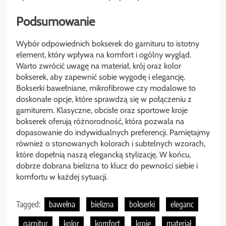
Podsumowanie
Wybór odpowiednich bokserek do garnituru to istotny
element, który wpływa na komfort i ogólny wygląd.
Warto zwrócić uwagę na materiał, krój oraz kolor
bokserek, aby zapewnić sobie wygodę i elegancję.
Bokserki bawełniane, mikrofibrowe czy modalowe to
doskonałe opcje, które sprawdzą się w połączeniu z
garniturem. Klasyczne, obcisłe oraz sportowe kroje
bokserek oferują różnorodność, która pozwala na
dopasowanie do indywidualnych preferencji. Pamiętajmy
również o stonowanych kolorach i subtelnych wzorach,
które dopełnią naszą elegancką stylizację. W końcu,
dobrze dobrana bielizna to klucz do pewności siebie i
komfortu w każdej sytuacji.
Tagged:
bawełna
bielizna
bokserki
eleganc
garnitur
kolor
komfort
kroje
materiał