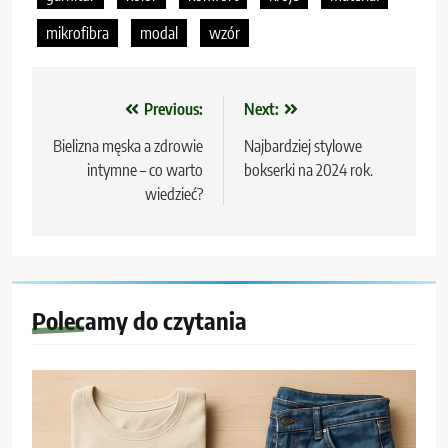
mikrofibra
modal
wzór
Nawigacja
Previous:
Next:
wpisu
Bielizna męska a zdrowie
Najbardziej stylowe
intymne – co warto
bokserki na 2024 rok.
wiedzieć?
Polecamy do czytania