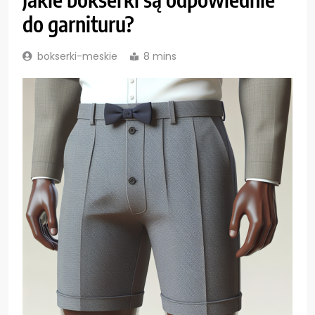
do garnituru?
bokserki-meskie
8 mins