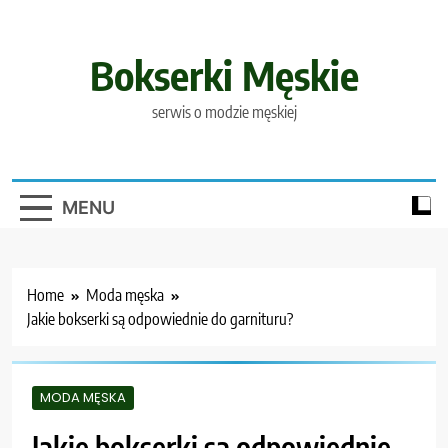
Skip
to
content
Bokserki Męskie
serwis o modzie męskiej
MENU
Home
Moda męska
Jakie bokserki są odpowiednie do garnituru?
MODA MĘSKA
Jakie bokserki są odpowiednie