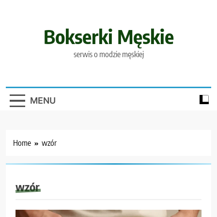
Skip
to
content
Bokserki Męskie
serwis o modzie męskiej
MENU
Home
wzór
wzór