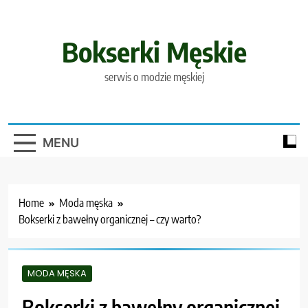
Skip
to
content
Bokserki Męskie
serwis o modzie męskiej
MENU
Home
Moda męska
Bokserki z bawełny organicznej – czy warto?
MODA MĘSKA
Bokserki z bawełny organicznej