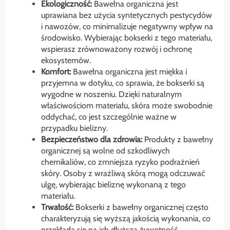
Ekologiczność:
Bawełna organiczna jest
uprawiana bez użycia syntetycznych pestycydów
i nawozów, co minimalizuje negatywny wpływ na
środowisko. Wybierając bokserki z tego materiału,
wspierasz zrównoważony rozwój i ochronę
ekosystemów.
Komfort:
Bawełna organiczna jest miękka i
przyjemna w dotyku, co sprawia, że bokserki są
wygodne w noszeniu. Dzięki naturalnym
właściwościom materiału, skóra może swobodnie
oddychać, co jest szczególnie ważne w
przypadku bielizny.
Bezpieczeństwo dla zdrowia:
Produkty z bawełny
organicznej są wolne od szkodliwych
chemikaliów, co zmniejsza ryzyko podrażnień
skóry. Osoby z wrażliwą skórą mogą odczuwać
ulgę, wybierając bieliznę wykonaną z tego
materiału.
Trwałość:
Bokserki z bawełny organicznej często
charakteryzują się wyższą jakością wykonania, co
przekłada się na ich dłuższą żywotność.