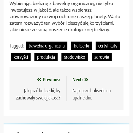
Wybierając bieliznę z bawełny organicznej, nie tylko
inwestujesz w jakość, ale także wspierasz
zrównoważony rozwój i ochronę naszej planety. Warto
zatem rozważyć ten wybór i cieszyć się korzyściami,
jakie niesie ze sobą noszenie ekologicznej bielizny.
Tagged:
bawełna organiczna
bokserki
certyfikaty
korzyści
produkcja
środowisko
zdrowie
Nawigacja
Previous:
Next:
wpisu
Jak prać bokserki, by
Najlepsze bokserki na
zachowały swoją jakość?
upalne dni.