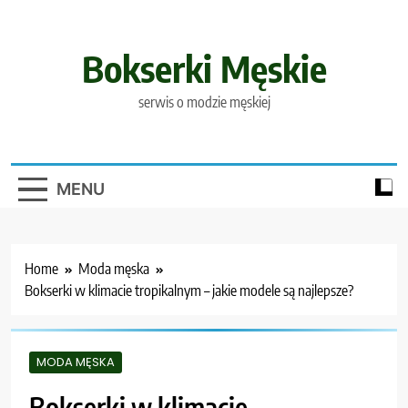
Skip
to
content
Bokserki Męskie
serwis o modzie męskiej
MENU
Home
Moda męska
Bokserki w klimacie tropikalnym – jakie modele są najlepsze?
MODA MĘSKA
Bokserki w klimacie