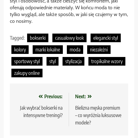
styl i osobowość, a także cieszyć się komfortem, jaki
oferują odpowiednie materiały. W końcu moda to nie
tylko wygląd, ale także sposób, w jaki się czujemy w tym,
co nosimy.
Tagged:
bokserki
casualowy look
elegancki styl
kolory
marki lokalne
moda
niezależni
sportowy styl
styl
stylizacja
tropikalne wzory
zakupy online
Nawigacja
Previous:
Next:
wpisu
Jak wybrać bokserki na
Bielizna męska premium
intensywne treningi?
– co wyróżnia luksusowe
modele?