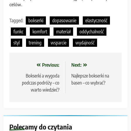
celów.
Tagged:
bokserki
dopasowanie
elastyczność
funkc
komfort
materiał
oddychalność
styl
trening
wsparcie
wydajność
Nawigacja
Previous:
Next:
wpisu
Bokserki a wygoda
Najlepsze bokserki na
podczas podróży – co
basen – co wybrać?
warto wiedzieć?
Polecamy do czytania