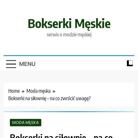
Skip
to
content
Bokserki Męskie
serwis o modzie męskiej
MENU
Home
Moda męska
Bokserki na siłownię – na co zwrócić uwagę?
MODA MĘSKA
Bokserki na siłownię – na co