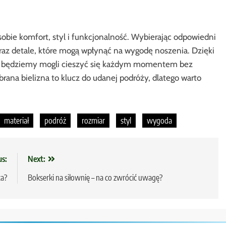
sobie komfort, styl i funkcjonalność. Wybierając odpowiedni
oraz detale, które mogą wpłynąć na wygodę noszenia. Dzięki
my będziemy mogli cieszyć się każdym momentem bez
ana bielizna to klucz do udanej podróży, dlatego warto
materiał
podróż
rozmiar
styl
wygoda
us:
Next:
ca?
Bokserki na siłownię – na co zwrócić uwagę?