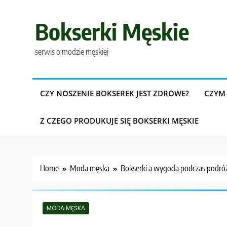
Skip
to
Bokserki Męskie
content
serwis o modzie męskiej
CZY NOSZENIE BOKSEREK JEST ZDROWE?
CZYM 
Z CZEGO PRODUKUJE SIĘ BOKSERKI MĘSKIE
Home
Moda męska
Bokserki a wygoda podczas podróż
MODA MĘSKA