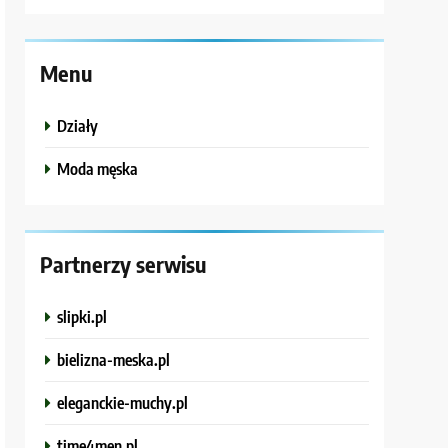
Menu
Działy
Moda męska
Partnerzy serwisu
slipki.pl
bielizna-meska.pl
eleganckie-muchy.pl
time4men.pl