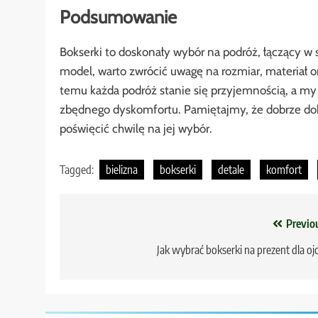
Podsumowanie
Bokserki to doskonały wybór na podróż, łączący w 
model, warto zwrócić uwagę na rozmiar, materiał 
temu każda podróż stanie się przyjemnością, a 
zbędnego dyskomfortu. Pamiętajmy, że dobrze dobr
poświęcić chwilę na jej wybór.
Tagged:
bielizna
bokserki
detale
komfort
Nawigacja
Previo
wpisu
Jak wybrać bokserki na prezent dla oj