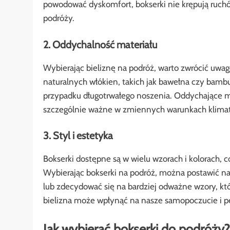
powodować dyskomfort, bokserki nie krępują ruchó
podróży.
2. Oddychalność materiału
Wybierając bieliznę na podróż, warto zwrócić uwagę
naturalnych włókien, takich jak bawełna czy bambu
przypadku długotrwałego noszenia. Oddychające mat
szczególnie ważne w zmiennych warunkach klimat
3. Styl i estetyka
Bokserki dostępne są w wielu wzorach i kolorach, 
Wybierając bokserki na podróż, można postawić na 
lub zdecydować się na bardziej odważne wzory, kt
bielizna może wpłynąć na nasze samopoczucie i pe
Jak wybierać bokserki do podróży?