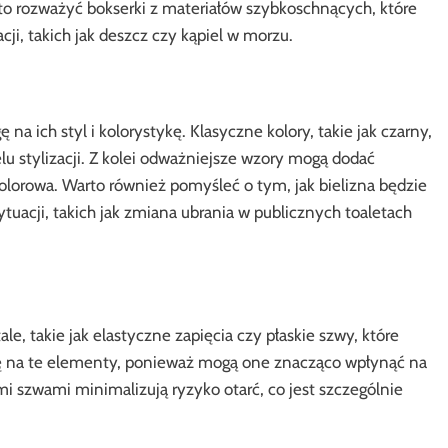
rto rozważyć bokserki z materiałów szybkoschnących, które
ji, takich jak deszcz czy kąpiel w morzu.
na ich styl i kolorystykę. Klasyczne kolory, takie jak czarny,
elu stylizacji. Z kolei odważniejsze wzory mogą dodać
 kolorowa. Warto również pomyśleć o tym, jak bielizna będzie
uacji, takich jak zmiana ubrania w publicznych toaletach
, takie jak elastyczne zapięcia czy płaskie szwy, które
gę na te elementy, ponieważ mogą one znacząco wpłynąć na
mi szwami minimalizują ryzyko otarć, co jest szczególnie