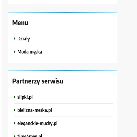
Menu
Działy
Moda męska
Partnerzy serwisu
slipki.pl
bielizna-meska.pl
eleganckie-muchy.pl
time4men.pl