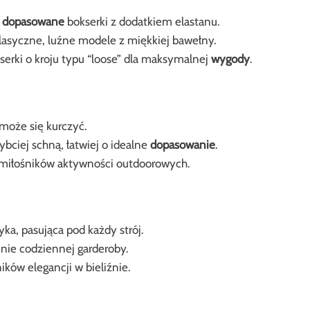
ę
dopasowane
bokserki z dodatkiem elastanu.
klasyczne, luźne modele z miękkiej bawełny.
erki o kroju typu “loose” dla maksymalnej
wygody
.
może się kurczyć.
bciej schną, łatwiej o idealne
dopasowanie
.
 miłośników aktywności outdoorowych.
yka, pasująca pod każdy strój.
nie codziennej garderoby.
ków elegancji w bieliźnie.