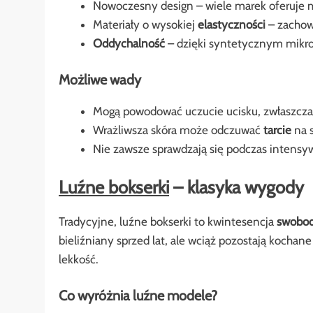
Nowoczesny design – wiele marek oferuje m
Materiały o wysokiej
elastyczności
– zachowu
Oddychalność
– dzięki syntetycznym mikro
Możliwe wady
Mogą powodować uczucie ucisku, zwłaszcza
Wrażliwsza skóra może odczuwać
tarcie
na 
Nie zawsze sprawdzają się podczas intensy
Luźne bokserki
– klasyka wygody
Tradycyjne, luźne bokserki to kwintesencja
swobo
bieliźniany sprzed lat, ale wciąż pozostają kocha
lekkość.
Co wyróżnia luźne modele?