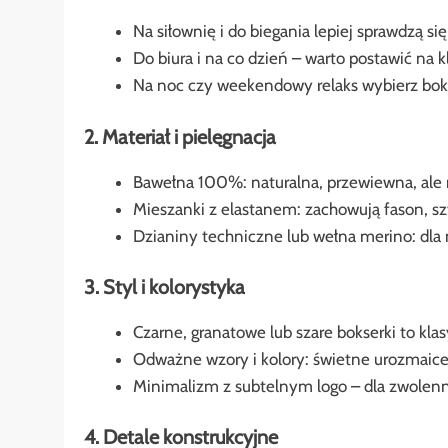
Na siłownię i do biegania lepiej sprawdzą si
Do biura i na co dzień – warto postawić na 
Na noc czy weekendowy relaks wybierz boks
2. Materiał i pielęgnacja
Bawełna 100%: naturalna, przewiewna, ale 
Mieszanki z elastanem: zachowują fason, szy
Dzianiny techniczne lub wełna merino: dla
3. Styl i kolorystyka
Czarne, granatowe lub szare bokserki to klas
Odważne wzory i kolory: świetne urozmaice
Minimalizm z subtelnym logo – dla zwolenni
4. Detale konstrukcyjne