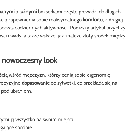
wanymi
a
luźnymi
bokserkami często prowadzi do długich
nością zapewnienia sobie maksymalnego
komfortu
, z drugiej
dczas codziennych aktywności. Poniższy artykuł przybliży
ci i wady, a także wskaże, jak znaleźć złoty środek między
i nowoczesny look
ością wśród mężczyzn, którzy cenią sobie ergonomię i
precyzyjne
dopasowanie
do sylwetki, co przekłada się na
ń pod ubraniem.
zymują wszystko na swoim miejscu.
gające spodnie.