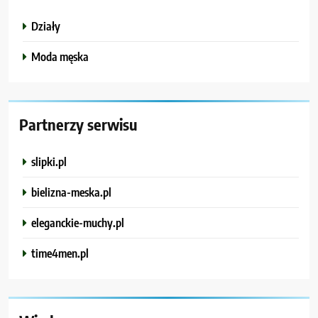
Działy
Moda męska
Partnerzy serwisu
slipki.pl
bielizna-meska.pl
eleganckie-muchy.pl
time4men.pl