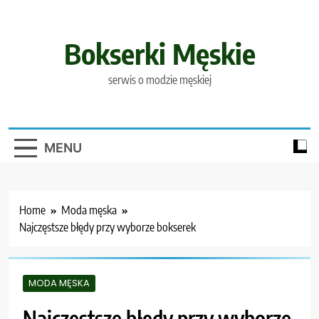
Skip
to
content
Bokserki Męskie
serwis o modzie męskiej
MENU
Home
Moda męska
Najczęstsze błędy przy wyborze bokserek
MODA MĘSKA
Najczęstsze błędy przy wyborze