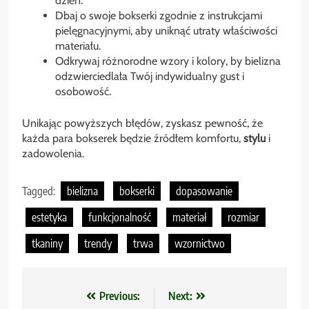
dzień.
Dbaj o swoje bokserki zgodnie z instrukcjami
pielęgnacyjnymi, aby uniknąć utraty właściwości
materiału.
Odkrywaj różnorodne wzory i kolory, by bielizna
odzwierciedlała Twój indywidualny gust i
osobowość.
Unikając powyższych błędów, zyskasz pewność, że
każda para bokserek będzie źródłem komfortu,
stylu
i
zadowolenia.
Tagged:
bielizna
bokserki
dopasowanie
estetyka
funkcjonalność
materiał
rozmiar
tkaniny
trendy
trwa
wzornictwo
Nawigacja
Previous:
Next: