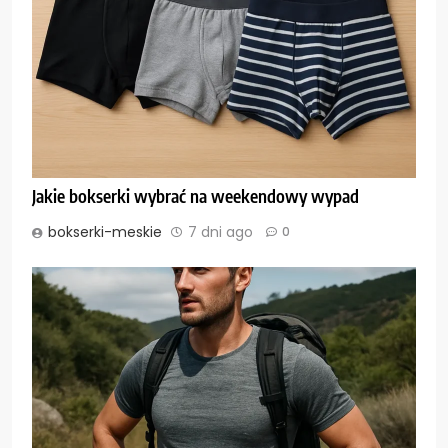
Jakie bokserki wybrać na weekendowy wypad
bokserki-meskie
7 dni ago
0