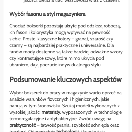
jakości, bielizna traci właściwości wraz z czasem.
Wybór fasonu a styl magazyniera
Chociaż bokserki pozostają ukryte pod odzieżą roboczą,
ich fason i kolorystyka mogą wpływać na pewność
siebie. Proste, klasyczne kolory – granat, szarość czy
czarny – są najbardziej praktyczne i uniwersalne. Dla
fanów mody dostępne są także bardziej odważne wzory
czy kontrastujące szwy, które mimo ukrycia pod
ubraniem, dają poczucie indywidualnego stylu.
Podsumowanie kluczowych aspektów
Wybór bokserek do pracy w magazynie warto oprzeć na
analizie warunków fizycznych i higienicznych, jakie
panują w tym środowisku. Szukaj modeli wykonanych z
wysokiej jakości
materiały
, wyposażonych w technologie
termoregulacyjne i antybakteryjne. Zwróć uwagę na
praktyczność
– łatwość prania, szybkość schnięcia oraz
trwałość. Odpowiednie
technologia
i konstrukcja