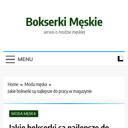
Skip
to
content
Bokserki Męskie
serwis o modzie męskiej
MENU
Home
Moda męska
Jakie bokserki są najlepsze do pracy w magazynie
MODA MĘSKA
Jakie bokserki są najlepsze do