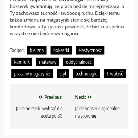
bokserek gwarantują, że praca będzie mniej męcząca, a
Ty zachowasz suchość i swobodę ruchu. Dzięki temu
każda zmiana na magazynie stanie się bardziej
komfortowa, a Ty zyskasz pewność, że bielizna spełnia
wszystkie niezbędne wymagania.
Tagged:
bielizna
bokserki
elastyczność
komfort
materiały
oddychalność
praca w magazynie
styl
technologie
trwałość
Nawigacja
Previous:
Next:
wpisu
Jakie bokserki wybrać dla
Jakie bokserki są idealne
faceta po 30
na siłownię