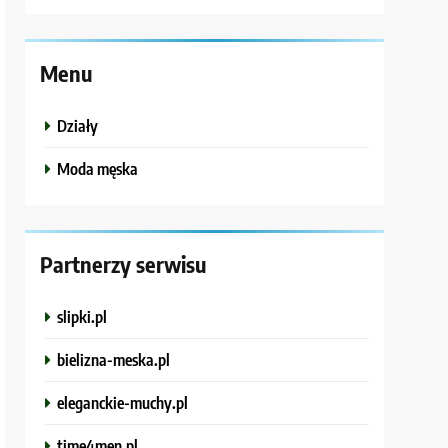
Menu
Działy
Moda męska
Partnerzy serwisu
slipki.pl
bielizna-meska.pl
eleganckie-muchy.pl
time4men.pl