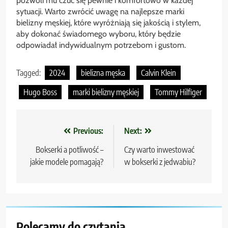
pozwoli mu czuć się pewnie i komfortowo w każdej
sytuacji. Warto zwrócić uwagę na najlepsze marki
bielizny męskiej, które wyróżniają się jakością i stylem,
aby dokonać świadomego wyboru, który będzie
odpowiadał indywidualnym potrzebom i gustom.
Tagged:
2024
bielizna męska
Calvin Klein
Hugo Boss
marki bielizny męskiej
Tommy Hilfiger
Nawigacja
Previous:
Next:
wpisu
Bokserki a potliwość –
Czy warto inwestować
jakie modele pomagają?
w bokserki z jedwabiu?
Polecamy do czytania