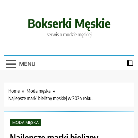
Skip
to
content
Bokserki Męskie
serwis o modzie męskiej
MENU
Home
Moda męska
Najlepsze marki bielizny męskiej w 2024 roku.
MODA MĘSKA
Najlepsze marki bielizny