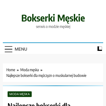
Skip
to
content
Bokserki Męskie
serwis o modzie męskiej
MENU
Home
Moda męska
Najlepsze bokserki dla mężczyzn o muskularnej budowie
MODA MĘSKA
Najlepsze bokserki dla