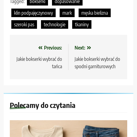
Tagged:
bokserki
dopasowanie
klin podpajęczynowy
mark
męska bielizna
szeroki pas
technologie
tkaniny
Nawigacja
Previous:
Next:
wpisu
Jakie bokserki wybrać do
Jakie bokserki wybrać do
tańca
spodni garniturowych
Polecamy do czytania