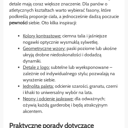
detale mają coraz większe znaczenie. Dla panów o
atletycznych kształtach warto wybierać fasony, które
podkreślą proporcje ciała, a jednocześnie dadzą poczucie
pewności
siebie. Oto kilka inspiracji:
Kolory kontrastowe:
ciemna talia i jaśniejsze
nogawki optycznie wysmuklą sylwetkę.
Geometryczne wzory:
paski poziome lub ukośne
ukryją drobne niedoskonałości i dodadzą
dynamiki.
Detale z logo:
subtelne lub wyeksponowane –
zależnie od indywidualnego stylu; pozwalają na
wyrażenie siebie.
Jednolita paleta:
odcienie szarości, granatu, czerni
i khaki to uniwersalny wybór na lata.
Neony i odcienie jaskrawe:
dla odważnych;
ożywią każdą garderobę i będą atrakcyjnym
akcentem.
Praktyczne porady dotyczące