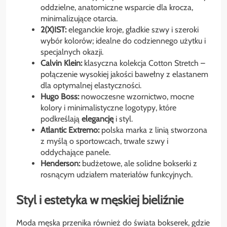
oddzielne, anatomiczne wsparcie dla krocza,
minimalizujące otarcia.
2(X)IST:
eleganckie kroje, gładkie szwy i szeroki
wybór kolorów; idealne do codziennego użytku i
specjalnych okazji.
Calvin Klein:
klasyczna kolekcja Cotton Stretch –
połączenie wysokiej jakości bawełny z elastanem
dla optymalnej elastyczności.
Hugo Boss:
nowoczesne wzornictwo, mocne
kolory i minimalistyczne logotypy, które
podkreślają
elegancję
i styl.
Atlantic Extremo:
polska marka z linią stworzona
z myślą o sportowcach, trwałe szwy i
oddychające panele.
Henderson:
budżetowe, ale solidne bokserki z
rosnącym udziałem materiałów funkcyjnych.
Styl i estetyka w męskiej bieliźnie
Moda męska przenika również do świata bokserek, gdzie