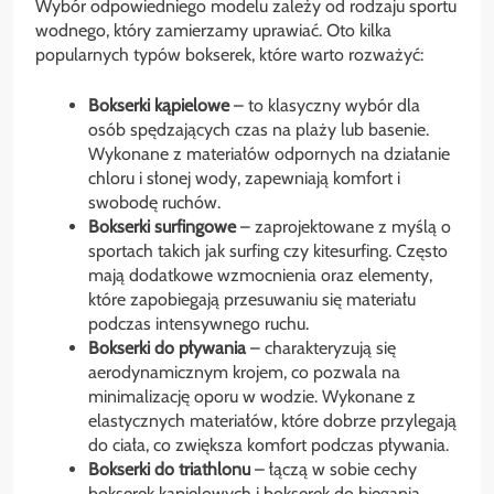
Wybór odpowiedniego modelu zależy od rodzaju sportu
wodnego, który zamierzamy uprawiać. Oto kilka
popularnych typów bokserek, które warto rozważyć:
Bokserki kąpielowe
– to klasyczny wybór dla
osób spędzających czas na plaży lub basenie.
Wykonane z materiałów odpornych na działanie
chloru i słonej wody, zapewniają komfort i
swobodę ruchów.
Bokserki surfingowe
– zaprojektowane z myślą o
sportach takich jak surfing czy kitesurfing. Często
mają dodatkowe wzmocnienia oraz elementy,
które zapobiegają przesuwaniu się materiału
podczas intensywnego ruchu.
Bokserki do pływania
– charakteryzują się
aerodynamicznym krojem, co pozwala na
minimalizację oporu w wodzie. Wykonane z
elastycznych materiałów, które dobrze przylegają
do ciała, co zwiększa komfort podczas pływania.
Bokserki do triathlonu
– łączą w sobie cechy
bokserek kąpielowych i bokserek do biegania.