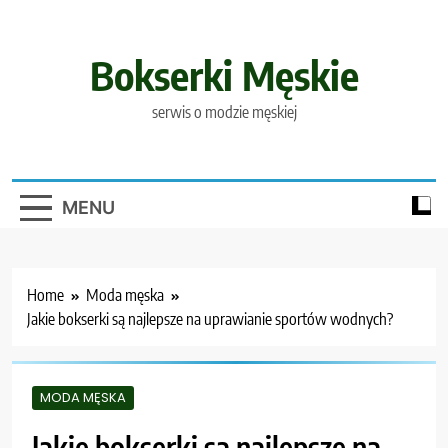
Skip
to
content
Bokserki Męskie
serwis o modzie męskiej
MENU
Home
Moda męska
Jakie bokserki są najlepsze na uprawianie sportów wodnych?
MODA MĘSKA
Jakie bokserki są najlepsze na