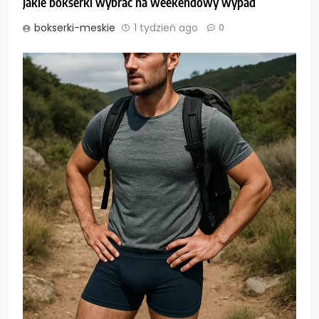
Jakie bokserki wybrać na weekendowy wypad
bokserki-meskie
1 tydzień ago
0