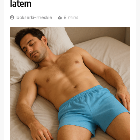
latem
bokserki-meskie
8 mins