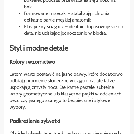
bokserek podczas przewracania się z boku na
bok;
Formowane miseczki – stabilizują i chronią
delikatne partie męskiej anatomii;
Elastyczny ściągacz – idealnie dopasowuje się do
ciała, nie uciskając jednocześnie w biodra.
Styl i modne detale
Kolory i wzornictwo
Latem warto postawić na jasne barwy, które dodatkowo
odbijają promienie słoneczne w ciągu dnia, ale także
uspokajają zmysły nocą. Delikatne pastele, subtelne
wzory geometryczne lub klasyczne prążki w odcieniach
beżu czy jasnego szarego to bezpieczne i stylowe
wybory.
Podkreślenie sylwetki
Obcisłe bokserki typu trunk, zwłaszcza w ciemniejszych