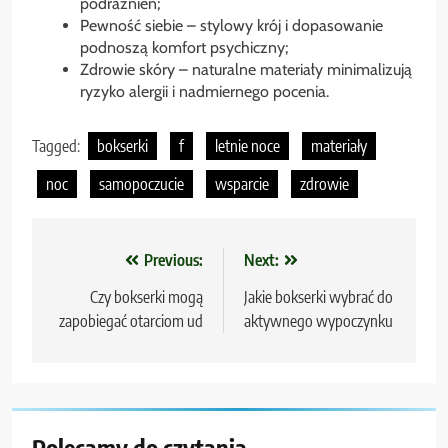
podrażnień;
Pewność siebie – stylowy krój i dopasowanie
podnoszą komfort psychiczny;
Zdrowie skóry – naturalne materiały minimalizują
ryzyko alergii i nadmiernego pocenia.
Tagged:
bokserki
f
letnie noce
materiały
noc
samopoczucie
wsparcie
zdrowie
Nawigacja
Previous:
Next:
wpisu
Czy bokserki mogą
Jakie bokserki wybrać do
zapobiegać otarciom ud
aktywnego wypoczynku
Polecamy do czytania