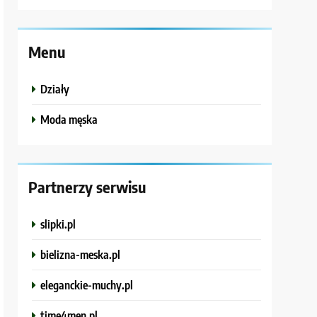
Menu
Działy
Moda męska
Partnerzy serwisu
slipki.pl
bielizna-meska.pl
eleganckie-muchy.pl
time4men.pl