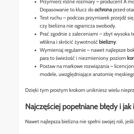
Przymierz różne rozmiary – producent A mo
Dopasowanie to klucz do
ochrona
przed otar
Test ruchu – podczas przymiarek przejdź się,
czy bielizna nie ogranicza swobody.
Prać zgodnie z zaleceniami – zbyt wysoka 
włókna i skrócić żywotność
bielizny
.
Wymieniaj regularnie – nawet najlepsze boks
para to świeżość i niezmieniony poziom
ko
Postaw na markowe rozwiązania – licencjon
modele, uwzględniające anatomię męskiego 
Dzięki tym prostym krokom unikniesz wielu nieprz
Najczęściej popełniane błędy i jak 
Nawet najlepsza bielizna nie spełni swojej roli, j