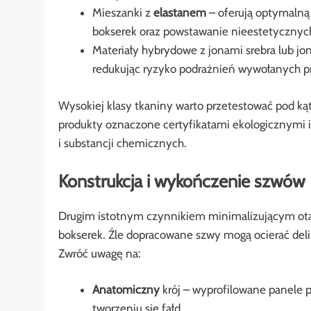
Mieszanki z
elastanem
– oferują optymalną 
bokserek oraz powstawanie nieestetycznych 
Materiały hybrydowe z jonami srebra lub jo
redukując ryzyko podrażnień wywołanych prz
Wysokiej klasy tkaniny warto przetestować pod kąte
produkty oznaczone certyfikatami ekologicznymi
i substancji chemicznych.
Konstrukcja i wykończenie szwów
Drugim istotnym czynnikiem minimalizującym otar
bokserek. Źle dopracowane szwy mogą ocierać del
Zwróć uwagę na:
Anatomiczny
krój – wyprofilowane panele pr
tworzeniu się fałd.