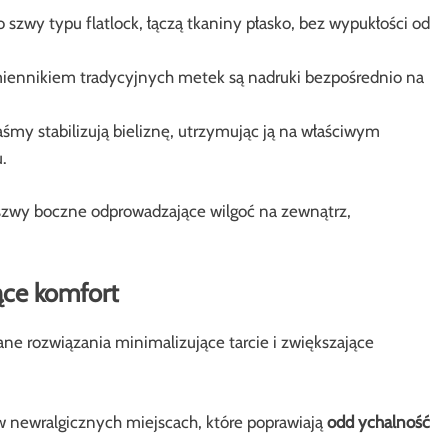
o szwy typu flatlock, łączą tkaniny płasko, bez wypukłości od
ennikiem tradycyjnych metek są nadruki bezpośrednio na
my stabilizują bieliznę, utrzymując ją na właściwym
.
 szwy boczne odprowadzające wilgoć na zewnątrz,
ce komfort
e rozwiązania minimalizujące tarcie i zwiększające
w newralgicznych miejscach, które poprawiają
odd ychalność