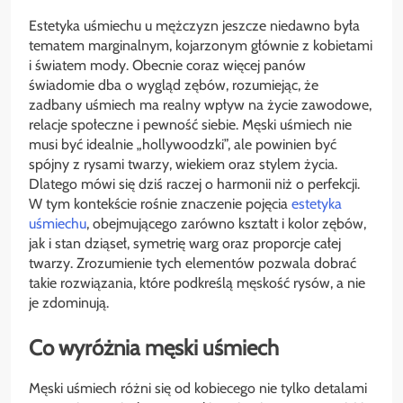
Estetyka uśmiechu u mężczyzn jeszcze niedawno była
tematem marginalnym, kojarzonym głównie z kobietami
i światem mody. Obecnie coraz więcej panów
świadomie dba o wygląd zębów, rozumiejąc, że
zadbany uśmiech ma realny wpływ na życie zawodowe,
relacje społeczne i pewność siebie. Męski uśmiech nie
musi być idealnie „hollywoodzki”, ale powinien być
spójny z rysami twarzy, wiekiem oraz stylem życia.
Dlatego mówi się dziś raczej o harmonii niż o perfekcji.
W tym kontekście rośnie znaczenie pojęcia
estetyka
uśmiechu
, obejmującego zarówno kształt i kolor zębów,
jak i stan dziąseł, symetrię warg oraz proporcje całej
twarzy. Zrozumienie tych elementów pozwala dobrać
takie rozwiązania, które podkreślą męskość rysów, a nie
je zdominują.
Co wyróżnia męski uśmiech
Męski uśmiech różni się od kobiecego nie tylko detalami