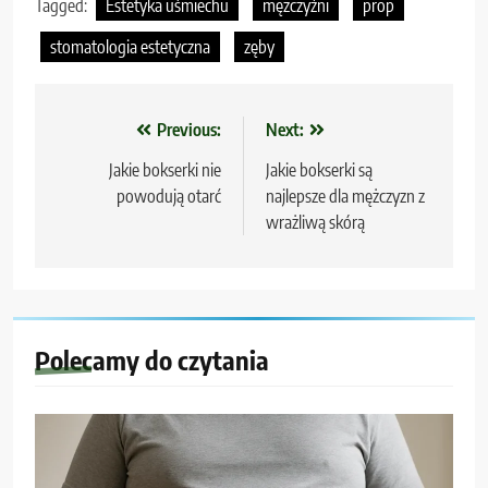
Tagged:
Estetyka uśmiechu
mężczyźni
prop
stomatologia estetyczna
zęby
Nawigacja
Previous:
Next:
wpisu
Jakie bokserki nie
Jakie bokserki są
powodują otarć
najlepsze dla mężczyzn z
wrażliwą skórą
Polecamy do czytania