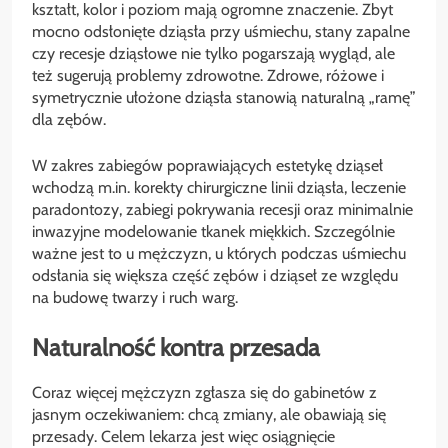
kształt, kolor i poziom mają ogromne znaczenie. Zbyt
mocno odsłonięte dziąsła przy uśmiechu, stany zapalne
czy recesje dziąsłowe nie tylko pogarszają wygląd, ale
też sugerują problemy zdrowotne. Zdrowe, różowe i
symetrycznie ułożone dziąsła stanowią naturalną „ramę”
dla zębów.
W zakres zabiegów poprawiających estetykę dziąseł
wchodzą m.in. korekty chirurgiczne linii dziąsła, leczenie
paradontozy, zabiegi pokrywania recesji oraz minimalnie
inwazyjne modelowanie tkanek miękkich. Szczególnie
ważne jest to u mężczyzn, u których podczas uśmiechu
odsłania się większa część zębów i dziąseł ze względu
na budowę twarzy i ruch warg.
Naturalność kontra przesada
Coraz więcej mężczyzn zgłasza się do gabinetów z
jasnym oczekiwaniem: chcą zmiany, ale obawiają się
przesady. Celem lekarza jest więc osiągnięcie