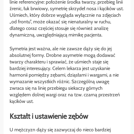
linie referencyjne: położenie środka twarzy, przebieg linii
źrenic, łuk brwiowy, symetrię skrzydeł nosa i kącików ust.
Uśmiech, który dobrze wygląda wyłącznie na zdjęciach
„od frontu”, może okazać się nienaturalny w ruchu,
dlatego coraz częściej stosuje się również analizę
dynamiczną, uwzględniającą mimikę pacjenta.
Symetria jest ważna, ale nie zawsze dąży się do jej
absolutnej formy. Drobne asymetrie mogą dodawać
twarzy charakteru i sprawiać, że uśmiech staje się
bardziej interesujący. Celem lekarza jest uzyskanie
harmonii pomiędzy zębami, dziąsłami i wargami, a nie
wymazanie wszystkich różnic. Szczególną uwagę
zwraca się na linię przebiegu siekaczy górnych
względem dolnej wargi oraz na tzw. czarną przestrzeń
kącików ust.
Kształt i ustawienie zębów
U mężczyzn dąży się zazwyczaj do nieco bardziej