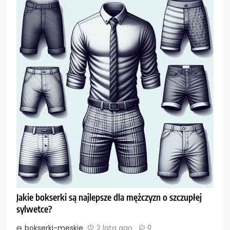
Jakie bokserki są najlepsze dla mężczyzn o szczupłej
sylwetce?
bokserki-meskie
2 lata ago
0