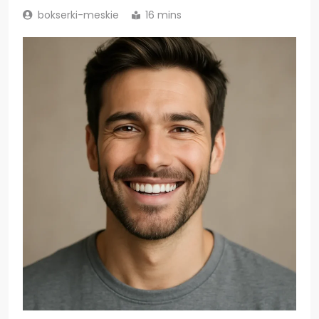
bokserki-meskie
16 mins