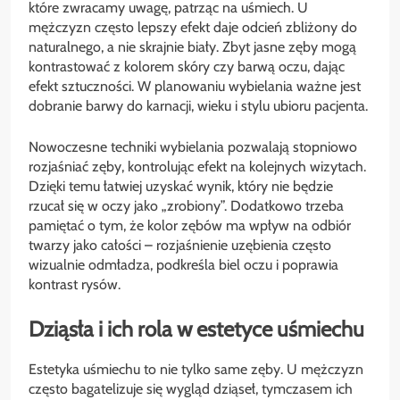
które zwracamy uwagę, patrząc na uśmiech. U
mężczyzn często lepszy efekt daje odcień zbliżony do
naturalnego, a nie skrajnie biały. Zbyt jasne zęby mogą
kontrastować z kolorem skóry czy barwą oczu, dając
efekt sztuczności. W planowaniu wybielania ważne jest
dobranie barwy do karnacji, wieku i stylu ubioru pacjenta.
Nowoczesne techniki wybielania pozwalają stopniowo
rozjaśniać zęby, kontrolując efekt na kolejnych wizytach.
Dzięki temu łatwiej uzyskać wynik, który nie będzie
rzucał się w oczy jako „zrobiony”. Dodatkowo trzeba
pamiętać o tym, że kolor zębów ma wpływ na odbiór
twarzy jako całości – rozjaśnienie uzębienia często
wizualnie odmładza, podkreśla biel oczu i poprawia
kontrast rysów.
Dziąsła i ich rola w estetyce uśmiechu
Estetyka uśmiechu to nie tylko same zęby. U mężczyzn
często bagatelizuje się wygląd dziąseł, tymczasem ich