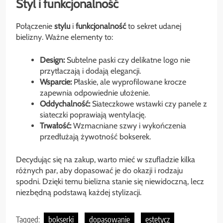
Styl i funkcjonalność
Połączenie
stylu
i
funkcjonalność
to sekret udanej
bielizny. Ważne elementy to:
Design:
Subtelne paski czy delikatne logo nie
przytłaczają i dodają elegancji.
Wsparcie:
Płaskie, ale wyprofilowane krocze
zapewnia odpowiednie ułożenie.
Oddychalność:
Siateczkowe wstawki czy panele z
siateczki poprawiają wentylację.
Trwałość:
Wzmacniane szwy i wykończenia
przedłużają żywotność bokserek.
Decydując się na zakup, warto mieć w szufladzie kilka
różnych par, aby dopasować je do okazji i rodzaju
spodni. Dzięki temu bielizna stanie się niewidoczną, lecz
niezbędną podstawą każdej stylizacji.
Tagged:
bokserki
dopasowanie
estetycz