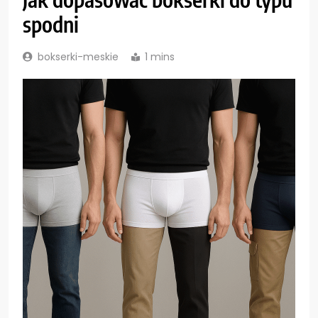
spodni
bokserki-meskie
1 mins