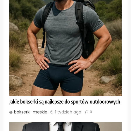
Jakie bokserki są najlepsze do sportów outdoorowych
bokserki-meskie
1 tydzień ago
0