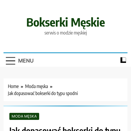
Skip
to
content
Bokserki Męskie
serwis o modzie męskiej
MENU
Home
Moda męska
Jak dopasować bokserki do typu spodni
MODA MĘSKA
Jak dopasować bokserki do typu