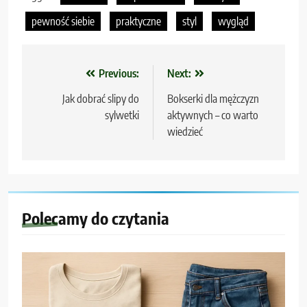
pewność siebie
praktyczne
styl
wygląd
Nawigacja
Previous:
Next:
wpisu
Jak dobrać slipy do
Bokserki dla mężczyzn
sylwetki
aktywnych – co warto
wiedzieć
Polecamy do czytania