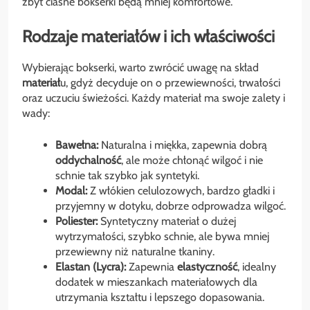
zbyt ciasne bokserki będą mniej komfortowe.
Rodzaje materiałów i ich właściwości
Wybierając bokserki, warto zwrócić uwagę na skład
materiał
u, gdyż decyduje on o przewiewności, trwałości
oraz uczuciu świeżości. Każdy materiał ma swoje zalety i
wady:
Bawełna:
Naturalna i miękka, zapewnia dobrą
oddychalność
, ale może chłonąć wilgoć i nie
schnie tak szybko jak syntetyki.
Modal:
Z włókien celulozowych, bardzo gładki i
przyjemny w dotyku, dobrze odprowadza wilgoć.
Poliester:
Syntetyczny materiał o dużej
wytrzymałości, szybko schnie, ale bywa mniej
przewiewny niż naturalne tkaniny.
Elastan (Lycra):
Zapewnia
elastyczność
, idealny
dodatek w mieszankach materiałowych dla
utrzymania kształtu i lepszego dopasowania.