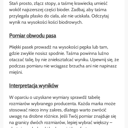
Stań prosto, złącz stopy, a taśmę krawiecką umieść
wokół najszerszej części bioder. Zadbaj, aby taśma
przylegała płasko do ciała, ale nie uciskała. Odczytaj
wynik na wysokości kości biodrowych.
Pomiar obwodu pasa
Miękki pasek prowadź na wysokości pępka lub tam,
gdzie zwykle nosisz spodnie. Taśma powinna luźno
otaczać talię, by nie zniekształcać wyniku. Upewnij się, że
podczas pomiaru nie wciągasz brzucha ani nie napinasz
mięśni.
Interpretacja wyników
W oparciu o uzyskane wymiary sprawdź tabelę
rozmiarów wybranego producenta. Każda marka może
stosować nieco inny zakres, dlatego warto zwrócić
uwagę na drobne różnice. Jeśli Twój pomiar znajduje się
na granicy dwóch rozmiarów, lepiej wybrać większy –