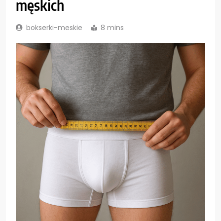
męskich
bokserki-meskie
8 mins