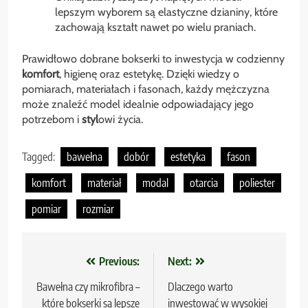
lepszym wyborem są elastyczne dzianiny, które
zachowają kształt nawet po wielu praniach.
Prawidłowo dobrane bokserki to inwestycja w codzienny
komfort
, higienę oraz estetykę. Dzięki wiedzy o
pomiarach, materiałach i fasonach, każdy mężczyzna
może znaleźć model idealnie odpowiadający jego
potrzebom i
styl
owi życia.
Tagged:
bawełna
dobór
estetyka
fason
komfort
materiał
modal
otarcia
poliester
pomiar
rozmiar
Nawigacja
Previous:
Next:
wpisu
Bawełna czy mikrofibra –
Dlaczego warto
które bokserki są lepsze
inwestować w wysokiej