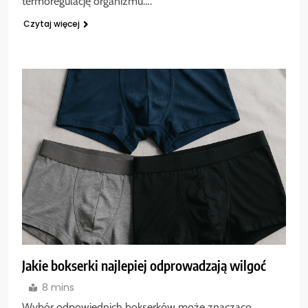
termoregulację organizmu….
Czytaj więcej
Jakie bokserki najlepiej odprowadzają wilgoć
8 mins
Wybór odpowiednich bokserków może znacząco