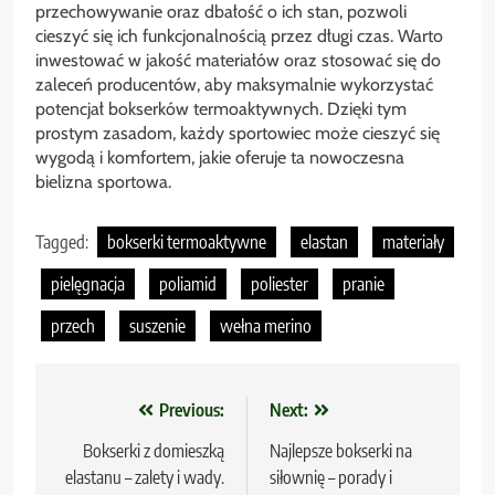
przechowywanie oraz dbałość o ich stan, pozwoli
cieszyć się ich funkcjonalnością przez długi czas. Warto
inwestować w jakość materiałów oraz stosować się do
zaleceń producentów, aby maksymalnie wykorzystać
potencjał bokserków termoaktywnych. Dzięki tym
prostym zasadom, każdy sportowiec może cieszyć się
wygodą i komfortem, jakie oferuje ta nowoczesna
bielizna sportowa.
Tagged:
bokserki termoaktywne
elastan
materiały
pielęgnacja
poliamid
poliester
pranie
przech
suszenie
wełna merino
Nawigacja
Previous:
Next:
wpisu
Bokserki z domieszką
Najlepsze bokserki na
elastanu – zalety i wady.
siłownię – porady i