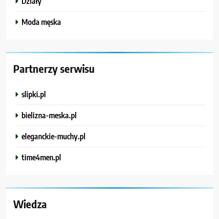
Działy
Moda męska
Partnerzy serwisu
slipki.pl
bielizna-meska.pl
eleganckie-muchy.pl
time4men.pl
Wiedza