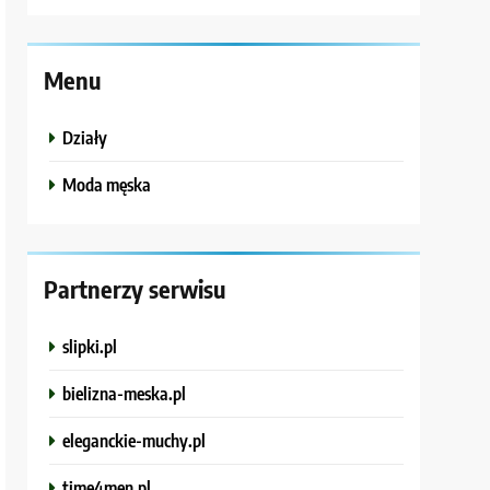
Menu
Działy
Moda męska
Partnerzy serwisu
slipki.pl
bielizna-meska.pl
eleganckie-muchy.pl
time4men.pl