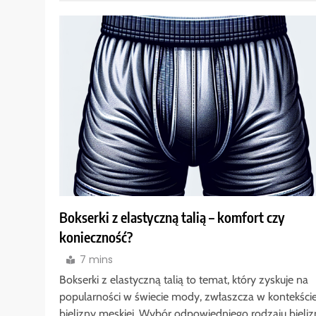
Bokserki z elastyczną talią – komfort czy
konieczność?
7 mins
Bokserki z elastyczną talią to temat, który zyskuje na
popularności w świecie mody, zwłaszcza w kontekści
bielizny męskiej. Wybór odpowiedniego rodzaju bieliz