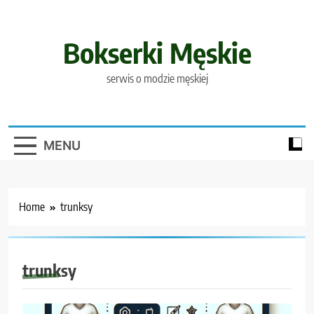
Skip
to
content
Bokserki Męskie
serwis o modzie męskiej
MENU
Home
trunksy
trunksy