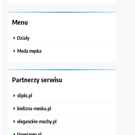
Menu
Działy
Moda męska
Partnerzy serwisu
slipki.pl
bielizna-meska.pl
eleganckie-muchy.pl
time4men.pl