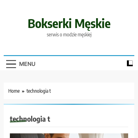
Skip
to
content
Bokserki Męskie
serwis o modzie męskiej
MENU
Home
technologia t
technologia t