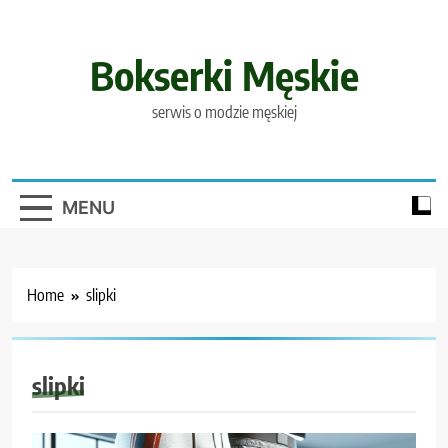
Skip
to
content
Bokserki Męskie
serwis o modzie męskiej
MENU
Home
slipki
slipki