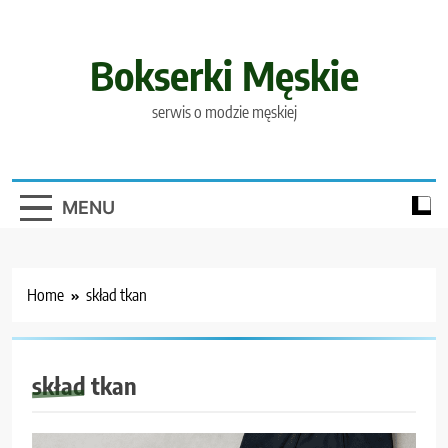
Skip
to
content
Bokserki Męskie
serwis o modzie męskiej
MENU
Home
skład tkan
skład tkan