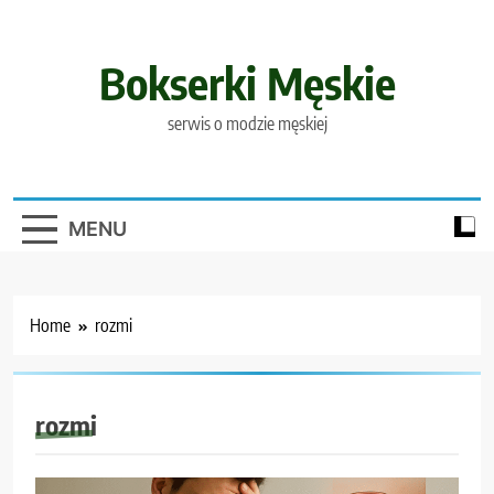
Skip
to
content
Bokserki Męskie
serwis o modzie męskiej
MENU
Home
rozmi
rozmi