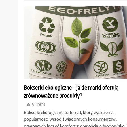
Bokserki ekologiczne – jakie marki oferują
zrównoważone produkty?
8 mins
Bokserki ekologiczne to temat, który zyskuje na
popularności wśród świadomych konsumentów,
pragnących łączyć komfort z dbałością o środowisko.