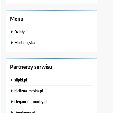
Menu
Działy
Moda męska
Partnerzy serwisu
slipki.pl
bielizna-meska.pl
eleganckie-muchy.pl
time4men.pl