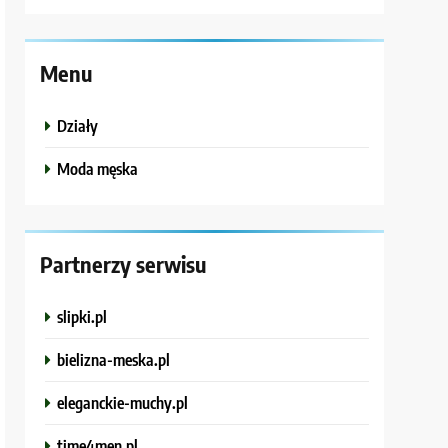
Menu
Działy
Moda męska
Partnerzy serwisu
slipki.pl
bielizna-meska.pl
eleganckie-muchy.pl
time4men.pl