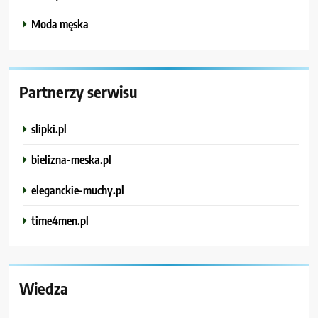
Moda męska
Partnerzy serwisu
slipki.pl
bielizna-meska.pl
eleganckie-muchy.pl
time4men.pl
Wiedza