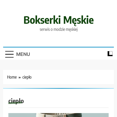
Skip
to
content
Bokserki Męskie
serwis o modzie męskiej
MENU
Home
ciepło
ciepło