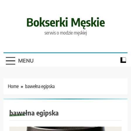
Skip
to
content
Bokserki Męskie
serwis o modzie męskiej
MENU
Home
bawełna egipska
bawełna egipska