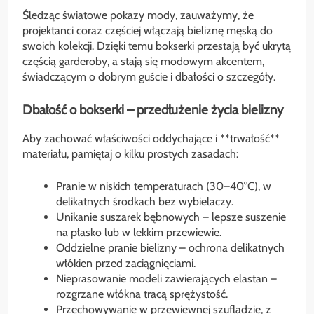
Śledząc światowe pokazy mody, zauważymy, że
projektanci coraz częściej włączają bieliznę męską do
swoich kolekcji. Dzięki temu bokserki przestają być ukrytą
częścią garderoby, a stają się modowym akcentem,
świadczącym o dobrym guście i dbałości o szczegóły.
Dbałość o bokserki – przedłużenie życia bielizny
Aby zachować właściwości oddychające i **trwałość**
materiału, pamiętaj o kilku prostych zasadach:
Pranie w niskich temperaturach (30–40°C), w
delikatnych środkach bez wybielaczy.
Unikanie suszarek bębnowych – lepsze suszenie
na płasko lub w lekkim przewiewie.
Oddzielne pranie bielizny – ochrona delikatnych
włókien przed zaciągnięciami.
Nieprasowanie modeli zawierających elastan –
rozgrzane włókna tracą sprężystość.
Przechowywanie w przewiewnej szufladzie, z