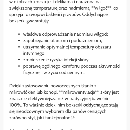
w okolicach krocza jest delikatna i narażona na
zwiększoną temperaturę oraz nadmierną **wilgoć**, co
sprzyja rozwojowi bakterii i grzybów. Oddychające
bokserki gwarantują:
właściwe odprowadzanie nadmiaru wilgoci;
zapobieganie otarciom i podrażnieniom;
utrzymanie optymalnej
temperatury
obszaru
intymnego;
zmniejszenie ryzyka infekcji skóry;
poprawę ogólnego komfortu podczas aktywności
fizycznej i w życiu codziennym.
Dzięki zastosowaniu nowoczesnych tkanin z
mikrowłókien lub konopi, **mikrowentylacja** skóry jest
znacznie efektywniejsza niż w tradycyjnej bawełnie
100%. To właśnie dzięki nim bokserki
oddychające
stają
się nieodzownym wyborem dla panów ceniących
zarówno styl, jak i funkcjonalność.