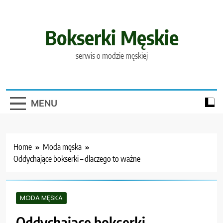
Skip
to
content
Bokserki Męskie
serwis o modzie męskiej
MENU
Home
Moda męska
Oddychające bokserki – dlaczego to ważne
MODA MĘSKA
Oddychające bokserki –