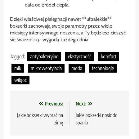
dala od źródeł ciepła.
Dzięki właściwej pielęgnacji nawet **ultralekkie**
bokserki zachowają swoje parametry przez wiele
miesięcy intensywnego noszenia, a Ty będziesz cieszyć
się świeżością i wygodą każdego dnia.
Tagged:
antybakteryjne
elastyczność
komfort
mik
mikrowentylacja
moda
technologie
wilgoć
Nawigacja
Previous:
Next:
wpisu
Jakie bokserki wybrać na
Jakie bokserki nosić do
zimę
spania