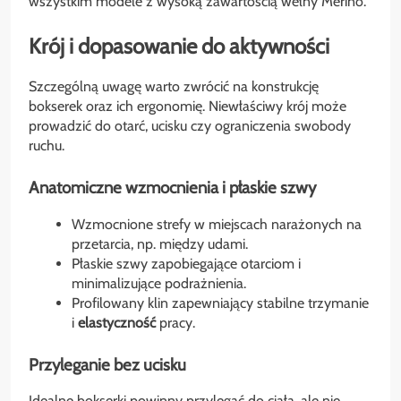
wszystkim modele z wysoką zawartością wełny Merino.
Krój i dopasowanie do aktywności
Szczególną uwagę warto zwrócić na konstrukcję
bokserek oraz ich ergonomię. Niewłaściwy krój może
prowadzić do otarć, ucisku czy ograniczenia swobody
ruchu.
Anatomiczne wzmocnienia i płaskie szwy
Wzmocnione strefy w miejscach narażonych na
przetarcia, np. między udami.
Płaskie szwy zapobiegające otarciom i
minimalizujące podrażnienia.
Profilowany klin zapewniający stabilne trzymanie
i
elastyczność
pracy.
Przyleganie bez ucisku
Idealne bokserki powinny przylegać do ciała, ale nie