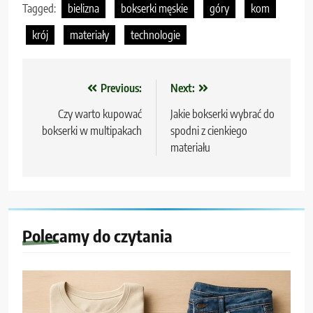
Tagged:
bielizna
bokserki męskie
góry
kom
krój
materiały
technologie
Nawigacja
Previous:
Next:
wpisu
Czy warto kupować
Jakie bokserki wybrać do
bokserki w multipakach
spodni z cienkiego
materiału
Polecamy do czytania