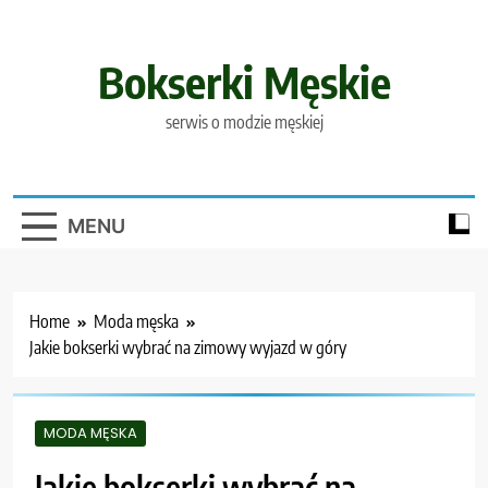
Skip
to
content
Bokserki Męskie
serwis o modzie męskiej
MENU
Home
Moda męska
Jakie bokserki wybrać na zimowy wyjazd w góry
MODA MĘSKA
Jakie bokserki wybrać na