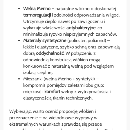
Wełna Merino
– naturalne włókno o doskonałej
termoregulacji
i zdolności odprowadzania wilgoci.
Utrzymuje ciepło nawet po zawilgoceniu i
wykazuje właściwości
antybakteryjne
, co
minimalizuje ryzyko nieprzyjemnych zapachów.
Materiały syntetyczne
(poliester, poliamid) –
lekkie i elastyczne, szybko schną oraz zapewniają
dobrą
oddychalność
. W połączeniu z
odpowiednią konstrukcją włókien mogą
konkurować z naturalną wełną pod względem
izolacji cieplnej.
Mieszanki (wełna Merino + syntetyki) –
kompromis pomiędzy zaletami obu grup:
miękkość i
komfort
wełny z wytrzymałością i
elastycznością tkanin technicznych.
Wybierając, warto ocenić proporcję włókien i
przeznaczenie – na wielodniowe wyprawy w
ekstremalnych warunkach sprawdzą się przede