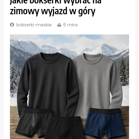
zimowy wyjazd w góry
bokserki-meskie
6 mins