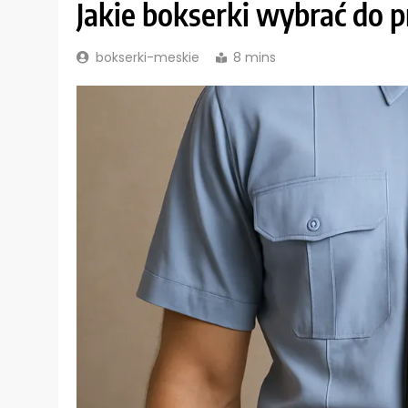
Jakie bokserki wybrać do 
bokserki-meskie
8 mins