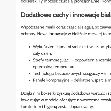
bokserek, Ty możesz czuć się profesjonalnie i kom
Dodatkowe cechy i innowacje biel
Współczesne marki coraz częściej sięgają po zaa
ochrony. Nowe
innowacje
w bieliźnie męskiej to 
Wykończenie jonami srebra – trwałe, antyb
cały dzień.
Strefy termoregulacji – odpowiednie rozmi
optymalną temperaturę.
Technologia bezuciskowych ściągaczy – elim
Panele kompresyjne – delikatne wsparcie m
Dzięki nim bokserki zyskują dodatkową wartość i s
Inwestując w modele oferujące nowoczesne rozwią
komfortem i
higieną
został dopracowany.