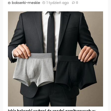
bokserki-meskie
1 tydzień ago
0
Jakie bokserki wybrać do spodni garniturowych w