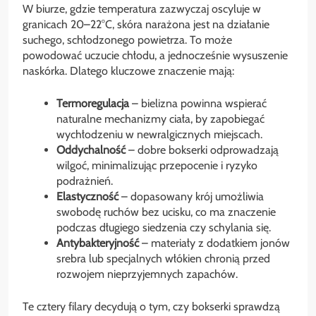
W biurze, gdzie temperatura zazwyczaj oscyluje w
granicach 20–22°C, skóra narażona jest na działanie
suchego, schłodzonego powietrza. To może
powodować uczucie chłodu, a jednocześnie wysuszenie
naskórka. Dlatego kluczowe znaczenie mają:
Termoregulacja
– bielizna powinna wspierać
naturalne mechanizmy ciała, by zapobiegać
wychłodzeniu w newralgicznych miejscach.
Oddychalność
– dobre bokserki odprowadzają
wilgoć, minimalizując przepocenie i ryzyko
podrażnień.
Elastyczność
– dopasowany krój umożliwia
swobodę ruchów bez ucisku, co ma znaczenie
podczas długiego siedzenia czy schylania się.
Antybakteryjność
– materiały z dodatkiem jonów
srebra lub specjalnych włókien chronią przed
rozwojem nieprzyjemnych zapachów.
Te cztery filary decydują o tym, czy bokserki sprawdzą