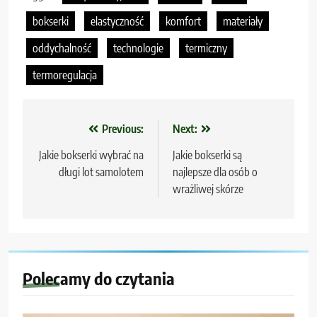
bokserki
elastyczność
komfort
materiały
oddychalność
technologie
termiczny
termoregulacja
Nawigacja
Previous:
Next:
wpisu
Jakie bokserki wybrać na
Jakie bokserki są
długi lot samolotem
najlepsze dla osób o
wrażliwej skórze
Polecamy do czytania