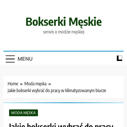
Skip
to
content
Bokserki Męskie
serwis o modzie męskiej
MENU
Home
Moda męska
Jakie bokserki wybrać do pracy w klimatyzowanym biurze
MODA MĘSKA
Jakie bokserki wybrać do pracy