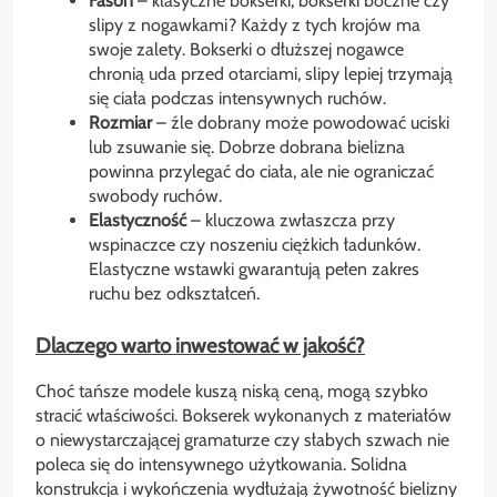
Fason
– klasyczne bokserki, bokserki boczne czy
slipy z nogawkami? Każdy z tych krojów ma
swoje zalety. Bokserki o dłuższej nogawce
chronią uda przed otarciami, slipy lepiej trzymają
się ciała podczas intensywnych ruchów.
Rozmiar
– źle dobrany może powodować uciski
lub zsuwanie się. Dobrze dobrana bielizna
powinna przylegać do ciała, ale nie ograniczać
swobody ruchów.
Elastyczność
– kluczowa zwłaszcza przy
wspinaczce czy noszeniu ciężkich ładunków.
Elastyczne wstawki gwarantują pełen zakres
ruchu bez odkształceń.
Dlaczego warto inwestować w jakość?
Choć tańsze modele kuszą niską ceną, mogą szybko
stracić właściwości. Bokserek wykonanych z materiałów
o niewystarczającej gramaturze czy słabych szwach nie
poleca się do intensywnego użytkowania. Solidna
konstrukcja i wykończenia wydłużają żywotność bielizny