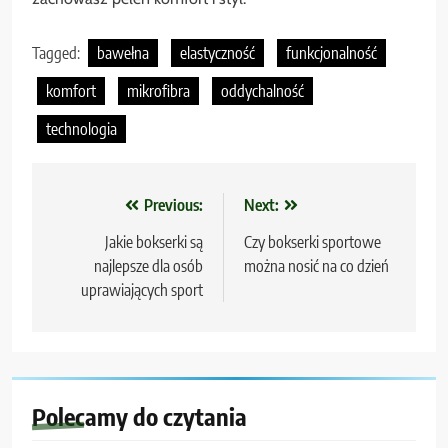
Tagged:
bawełna
elastyczność
funkcjonalność
komfort
mikrofibra
oddychalność
technologia
Nawigacja
Previous:
Next:
wpisu
Jakie bokserki są
Czy bokserki sportowe
najlepsze dla osób
można nosić na co dzień
uprawiających sport
Polecamy do czytania