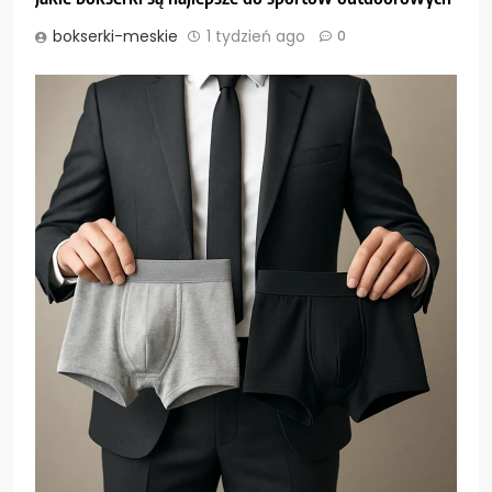
bokserki-meskie
1 tydzień ago
0