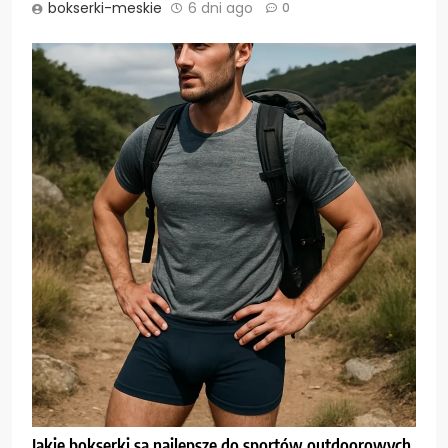
bokserki-meskie
6 dni ago
0
Jakie bokserki są najlepsze do sportów outdoorowych