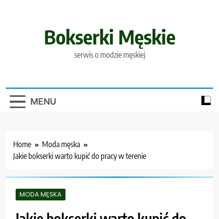
Skip
to
content
Bokserki Męskie
serwis o modzie męskiej
MENU
Home
Moda męska
Jakie bokserki warto kupić do pracy w terenie
MODA MĘSKA
Jakie bokserki warto kupić do