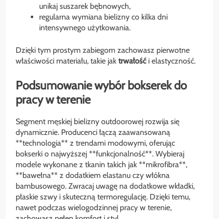
unikaj suszarek bębnowych,
regularna wymiana bielizny co kilka dni
intensywnego użytkowania.
Dzięki tym prostym zabiegom zachowasz pierwotne
właściwości materiału, takie jak
trwałość
i elastyczność.
Podsumowanie wybór bokserek do
pracy w terenie
Segment męskiej bielizny outdoorowej rozwija się
dynamicznie. Producenci łączą zaawansowaną
**technologia** z trendami modowymi, oferując
bokserki o najwyższej **funkcjonalność**. Wybieraj
modele wykonane z tkanin takich jak **mikrofibra**,
**bawełna** z dodatkiem elastanu czy włókna
bambusowego. Zwracaj uwagę na dodatkowe wkładki,
płaskie szwy i skuteczną termoregulację. Dzięki temu,
nawet podczas wielogodzinnej pracy w terenie,
zachowasz pełen komfort i styl.