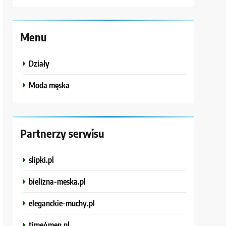
Menu
Działy
Moda męska
Partnerzy serwisu
slipki.pl
bielizna-meska.pl
eleganckie-muchy.pl
time4men.pl