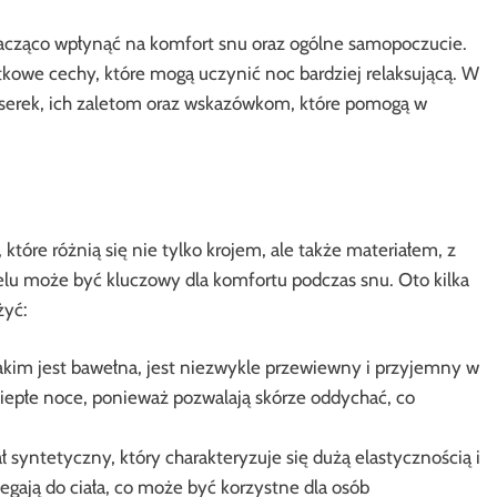
cząco wpłynąć na komfort snu oraz ogólne samopoczucie.
tkowe cechy, które mogą uczynić noc bardziej relaksującą. W
serek, ich zaletom oraz wskazówkom, które pomogą w
które różnią się nie tylko krojem, ale także materiałem, z
u może być kluczowy dla komfortu podczas snu. Oto kilka
żyć:
jakim jest bawełna, jest niezwykle przewiewny i przyjemny w
ciepłe noce, ponieważ pozwalają skórze oddychać, co
ł syntetyczny, który charakteryzuje się dużą elastycznością i
legają do ciała, co może być korzystne dla osób