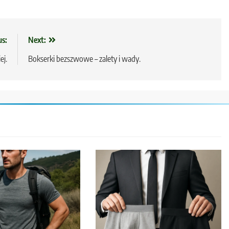
us:
Next:
ej.
Bokserki bezszwowe – zalety i wady.