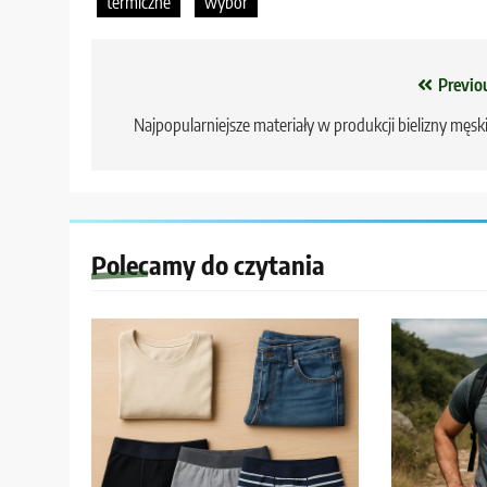
termiczne
wybór
Nawigacja
Previo
wpisu
Najpopularniejsze materiały w produkcji bielizny męski
Polecamy do czytania