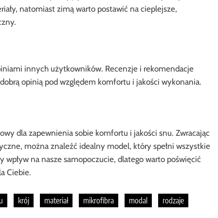
iały, natomiast zimą warto postawić na cieplejsze,
czny.
piniami innych użytkowników. Recenzje i rekomendacje
dobrą opinią pod względem komfortu i jakości wykonania.
owy dla zapewnienia sobie komfortu i jakości snu. Zwracając
eryczne, można znaleźć idealny model, który spełni wszystkie
y wpływ na nasze samopoczucie, dlatego warto poświęcić
a Ciebie.
u
krój
materiał
mikrofibra
modal
rodzaje