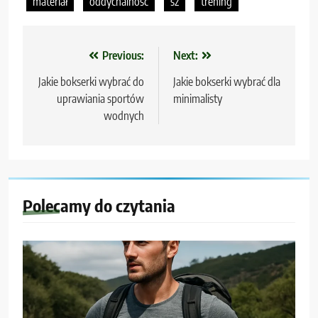
materiał
oddychalność
sz
trening
Nawigacja
Previous:
Next:
wpisu
Jakie bokserki wybrać do
Jakie bokserki wybrać dla
uprawiania sportów
minimalisty
wodnych
Polecamy do czytania