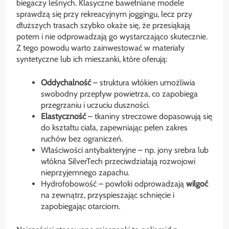
biegaczy leśnych. Klasyczne bawełniane modele
sprawdzą się przy rekreacyjnym joggingu, lecz przy
dłuższych trasach szybko okaże się, że przesiąkają
potem i nie odprowadzają go wystarczająco skutecznie.
Z tego powodu warto zainwestować w materiały
syntetyczne lub ich mieszanki, które oferują:
Oddychalność
– struktura włókien umożliwia
swobodny przepływ powietrza, co zapobiega
przegrzaniu i uczuciu duszności.
Elastyczność
– tkaniny streczowe dopasowują się
do kształtu ciała, zapewniając pełen zakres
ruchów bez ograniczeń.
Właściwości antybakteryjne – np. jony srebra lub
włókna SilverTech przeciwdziałają rozwojowi
nieprzyjemnego zapachu.
Hydrofobowość – powłoki odprowadzają
wilgoć
na zewnątrz, przyspieszając schnięcie i
zapobiegając otarciom.