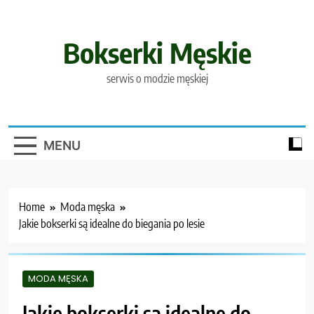
Skip
to
content
Bokserki Męskie
serwis o modzie męskiej
MENU
Home
Moda męska
Jakie bokserki są idealne do biegania po lesie
MODA MĘSKA
Jakie bokserki są idealne do