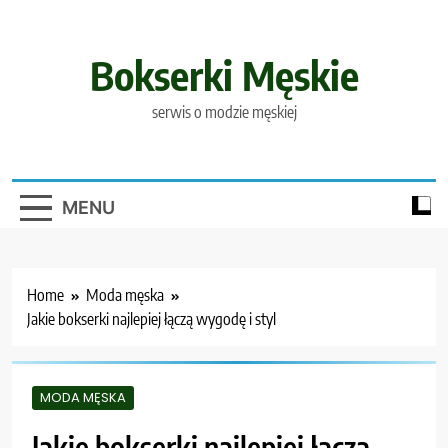
Skip
to
content
Bokserki Męskie
serwis o modzie męskiej
MENU
Home
Moda męska
Jakie bokserki najlepiej łączą wygodę i styl
MODA MĘSKA
Jakie bokserki najlepiej łączą