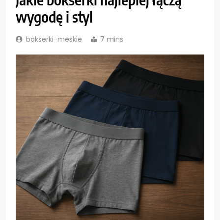
wygodę i styl
bokserki-meskie
7 mins