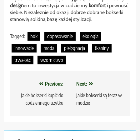
design
em to inwestycja w codzienny
komfort
i pewność
siebie. Niezależnie od okazji, dobrze dobrane bokserki
stanowią solidną bazę każdej stylizacji.
Tagged:
bok
dopasowanie
ekologia
innowacje
moda
pielęgnacja
tkaniny
trwałość
wzornictwo
Nawigacja
Previous:
Next:
wpisu
Jakie bokserki kupić do
Jakie bokserki są teraz w
codziennego użytku
modzie