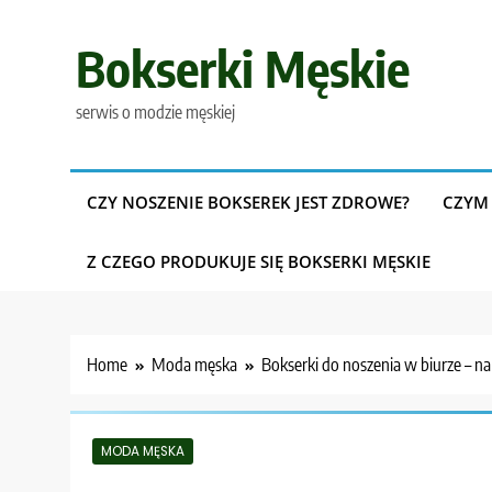
Skip
to
Bokserki Męskie
content
serwis o modzie męskiej
CZY NOSZENIE BOKSEREK JEST ZDROWE?
CZYM 
Z CZEGO PRODUKUJE SIĘ BOKSERKI MĘSKIE
Home
Moda męska
Bokserki do noszenia w biurze – n
MODA MĘSKA