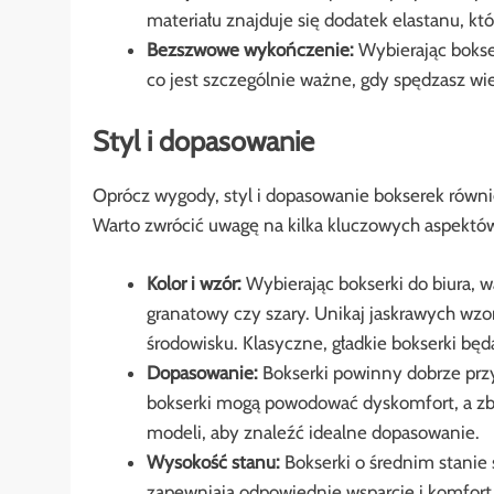
materiału znajduje się dodatek elastanu, kt
Bezszwowe wykończenie:
Wybierając bokse
co jest szczególnie ważne, gdy spędzasz wie
Styl i dopasowanie
Oprócz wygody, styl i dopasowanie bokserek równ
Warto zwrócić uwagę na kilka kluczowych aspektó
Kolor i wzór:
Wybierając bokserki do biura, w
granatowy czy szary. Unikaj jaskrawych wz
środowisku. Klasyczne, gładkie bokserki b
Dopasowanie:
Bokserki powinny dobrze przyl
bokserki mogą powodować dyskomfort, a zby
modeli, aby znaleźć idealne dopasowanie.
Wysokość stanu:
Bokserki o średnim stanie
zapewniają odpowiednie wsparcie i komfort, 