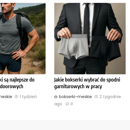
ki są najlepsze do
Jakie bokserki wybrać do spodni
tdoorowych
garniturowych w pracy
meskie
1 tydzień
bokserki-meskie
2 tygodnie
ago
0