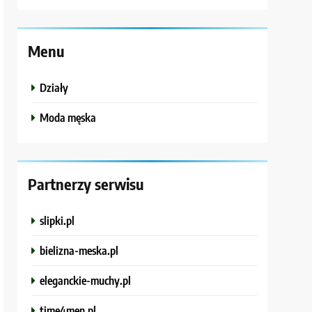
Menu
Działy
Moda męska
Partnerzy serwisu
slipki.pl
bielizna-meska.pl
eleganckie-muchy.pl
time4men.pl