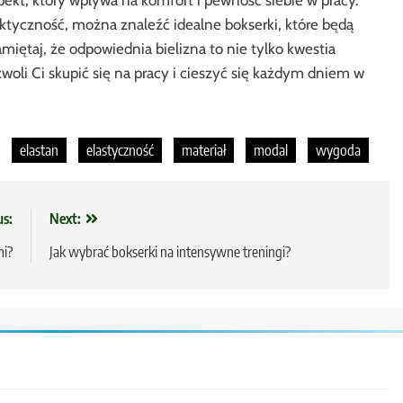
ekt, który wpływa na komfort i pewność siebie w pracy.
aktyczność, można znaleźć idealne bokserki, które będą
iętaj, że odpowiednia bielizna to nie tylko kwestia
woli Ci skupić się na pracy i cieszyć się każdym dniem w
elastan
elastyczność
materiał
modal
wygoda
us:
Next:
mi?
Jak wybrać bokserki na intensywne treningi?