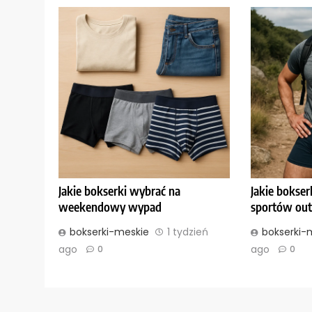
Jakie bokserki wybrać na
Jakie bokser
weekendowy wypad
sportów ou
bokserki-meskie
1 tydzień
bokserki-
ago
ago
0
0