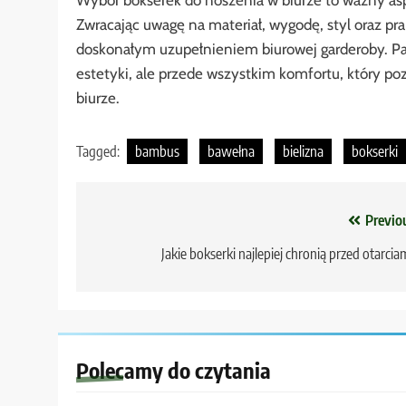
Wybór bokserek do noszenia w biurze to ważny asp
Zwracając uwagę na materiał, wygodę, styl oraz pr
doskonałym uzupełnieniem biurowej garderoby. Pam
estetyki, ale przede wszystkim komfortu, który poz
biurze.
Tagged:
bambus
bawełna
bielizna
bokserki
Nawigacja
Previo
wpisu
Jakie bokserki najlepiej chronią przed otarcia
Polecamy do czytania