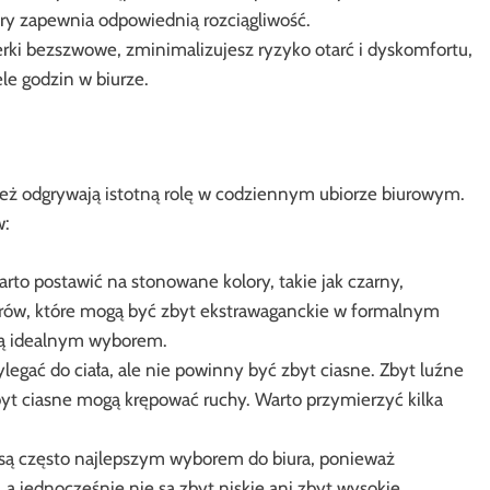
óry zapewnia odpowiednią rozciągliwość.
rki bezszwowe, zminimalizujesz ryzyko otarć i dyskomfortu,
le godzin w biurze.
ież odgrywają istotną rolę w codziennym ubiorze biurowym.
w:
arto postawić na stonowane kolory, takie jak czarny,
orów, które mogą być zbyt ekstrawaganckie w formalnym
ędą idealnym wyborem.
egać do ciała, ale nie powinny być zbyt ciasne. Zbyt luźne
t ciasne mogą krępować ruchy. Warto przymierzyć kilka
 są często najlepszym wyborem do biura, ponieważ
a jednocześnie nie są zbyt niskie ani zbyt wysokie.